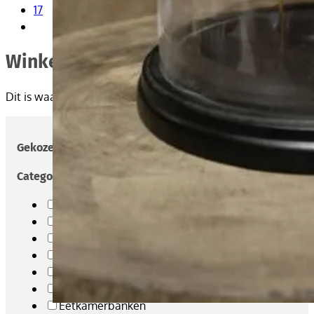
17
Winkel
Dit is waar je door producten in deze winkel kunt bladeren.
Gekozen filters
Categorieën
Bankstellen
Bijzettafel
Bloemen kasten
Decoratie
Dressoirs
Edelstenen - Mineralen
Eetkamerbanken