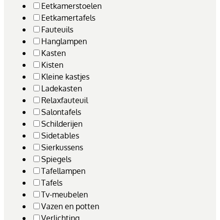
Eetkamerstoelen
Eetkamertafels
Fauteuils
Hanglampen
Kasten
Kisten
Kleine kastjes
Ladekasten
Relaxfauteuil
Salontafels
Schilderijen
Sidetables
Sierkussens
Spiegels
Tafellampen
Tafels
Tv-meubelen
Vazen en potten
Verlichting