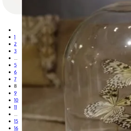
1
2
3
…
5
6
7
8
9
10
11
…
15
16