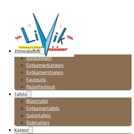
Zitmeubelen
Bankstellen
Eetkamerbanken
Eetkamerstoelen
Fauteuils
Relaxfauteuil
Tafels
Bijzettafel
Eetkamertafels
Salontafels
Sidetables
Kasten