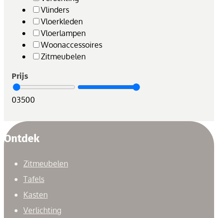
Vlinders
Vloerkleden
Vloerlampen
Woonaccessoires
Zitmeubelen
Prijs
0
3500
Ontdek
Zitmeubelen
Tafels
Kasten
Verlichting