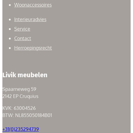
Woonaccessoires
Interieuradvies
Service
Contact
Herroepingsrecht
Livik meubelen
Spaarneweg 59
2142 EP Cruquius
KVK: 63004526
BTW: NL855050184B01
+31(0)235294739