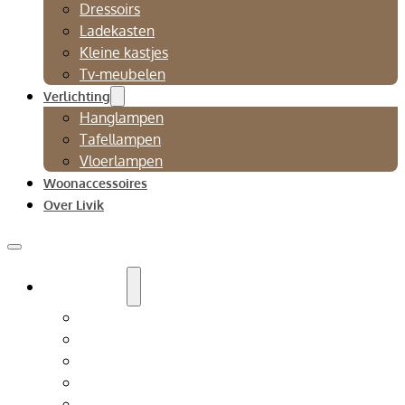
Dressoirs
Ladekasten
Kleine kastjes
Tv-meubelen
Verlichting
Hanglampen
Tafellampen
Vloerlampen
Woonaccessoires
Over Livik
Zitmeubelen
Bankstellen
Eetkamerbanken
Eetkamerstoelen
Fauteuils
Relaxfauteuil