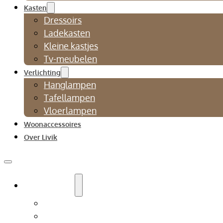
Kasten
Dressoirs
Ladekasten
Kleine kastjes
Tv-meubelen
Verlichting
Hanglampen
Tafellampen
Vloerlampen
Woonaccessoires
Over Livik
Zitmeubelen
Bankstellen
Eetkamerbanken