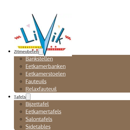
Zitmeubelen
Bankstellen
Eetkamerbanken
Eetkamerstoelen
Fauteuils
Relaxfauteuil
Tafels
Bijzettafel
Eetkamertafels
Salontafels
Sidetables