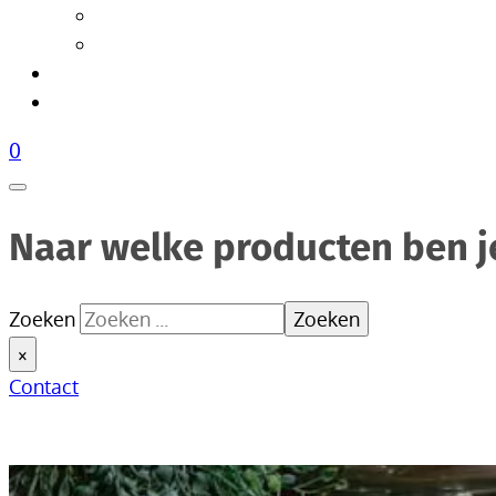
Tafellampen
Vloerlampen
Woonaccessoires
Over Livik
0
Naar welke producten ben j
Zoeken
Zoeken
×
Contact