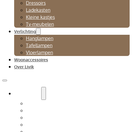
Dressoirs
Ladekasten
Kleine kastjes
Tv-meubelen
Verlichting
Hanglampen
Tafellampen
Vloerlampen
Woonaccessoires
Over Livik
Zitmeubelen
Bankstellen
Eetkamerbanken
Eetkamerstoelen
Fauteuils
Relaxfauteuil