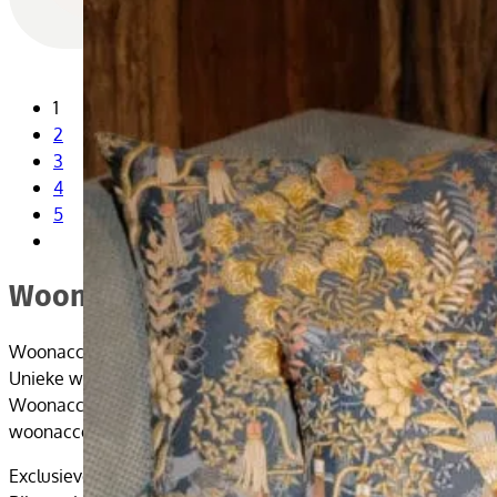
1
2
3
4
5
Woonaccessoires
Woonaccessoires voor een stijlvol en sfeervol interieur
Unieke woonaccessoires voor iedere woonstijl
Woonaccessoires maken van een huis een thuis. Met de juiste 
woonaccessoires en luxe woondecoratie waarmee je iedere ru
Exclusieve woondecoratie met karakter