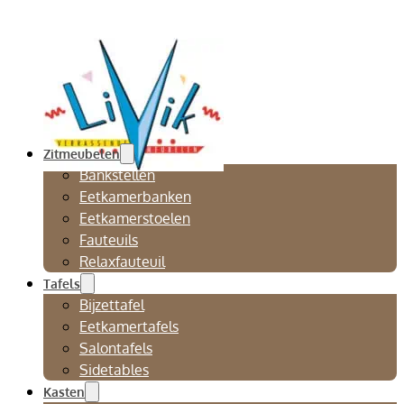
Zitmeubelen
Bankstellen
Eetkamerbanken
Eetkamerstoelen
Fauteuils
Relaxfauteuil
Tafels
Bijzettafel
Eetkamertafels
Salontafels
Sidetables
Kasten