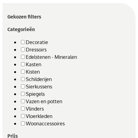
Gekozen filters
Categorieën
Decoratie
Dressoirs
Edelstenen - Mineralen
Kasten
Kisten
Schilderijen
Sierkussens
Spiegels
Vazen en potten
Vlinders
Vloerkleden
Woonaccessoires
Prijs