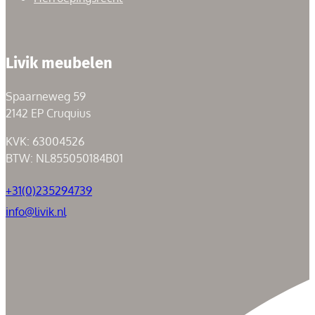
Livik meubelen
Spaarneweg 59
2142 EP Cruquius
KVK: 63004526
BTW: NL855050184B01
+31(0)235294739
info@livik.nl