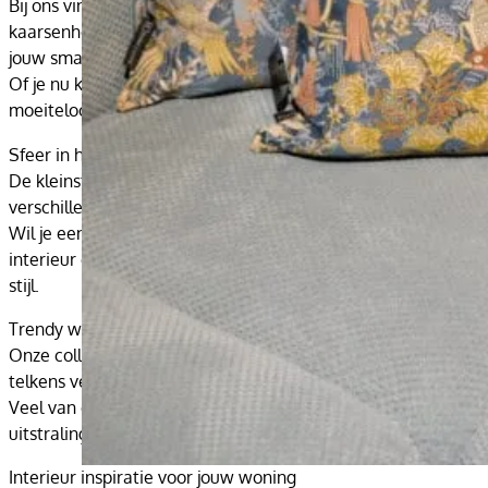
Bij ons vind je geen standaard accessoires, maar bijzondere 
kaarsenhouders en unieke interieuritems die direct opvallen. 
jouw smaak.
Of je nu kiest voor een strak modern interieur, een warm land
moeiteloos karakter en luxe toe aan iedere ruimte in huis.
Sfeer in huis creëren met stijlvolle decoratie
De kleinste details zorgen vaak voor de grootste veranderin
verschillende materialen, kleuren en vormen om een persoonlij
Wil je een rustige en lichte uitstraling? Kies dan voor acces
interieur collectie met elegante details en rijke materialen.
stijl.
Trendy woondecoratie voor elk interieur
Onze collectie accessoires voor in huis bestaat uit trendy wo
telkens vernieuwen. Van subtiele accenten tot opvallende de
Veel van onze producten zijn slechts beperkt verkrijgbaar. Hier
uitstraling.
Interieur inspiratie voor jouw woning