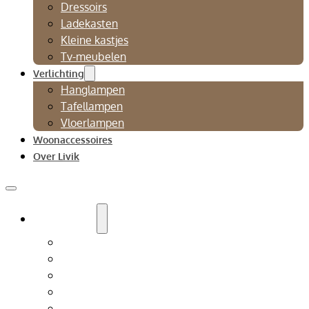
Dressoirs
Ladekasten
Kleine kastjes
Tv-meubelen
Verlichting
Hanglampen
Tafellampen
Vloerlampen
Woonaccessoires
Over Livik
Zitmeubelen
Bankstellen
Eetkamerbanken
Eetkamerstoelen
Fauteuils
Relaxfauteuil