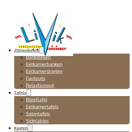
Zitmeubelen
Bankstellen
Eetkamerbanken
Eetkamerstoelen
Fauteuils
Relaxfauteuil
Tafels
Bijzettafel
Eetkamertafels
Salontafels
Sidetables
Kasten