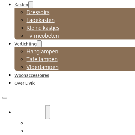
Kasten
Dressoirs
Ladekasten
Kleine kastjes
Tv-meubelen
Verlichting
Hanglampen
Tafellampen
Vloerlampen
Woonaccessoires
Over Livik
Zitmeubelen
Bankstellen
Eetkamerbanken