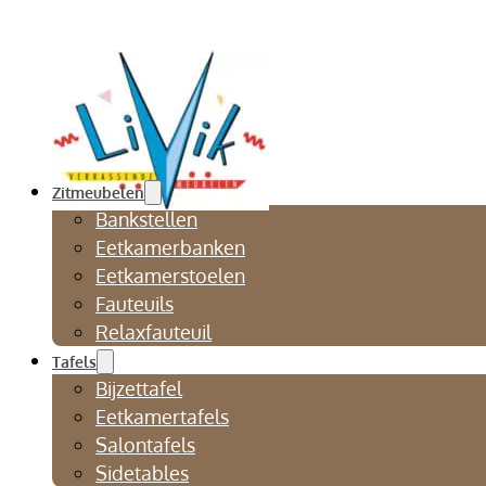
Zitmeubelen
Bankstellen
Eetkamerbanken
Eetkamerstoelen
Fauteuils
Relaxfauteuil
Tafels
Bijzettafel
Eetkamertafels
Salontafels
Sidetables