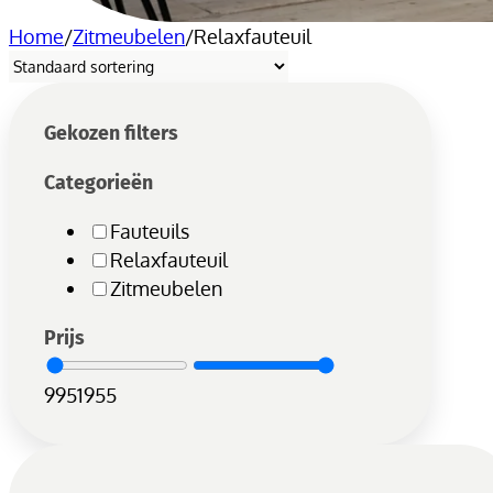
Home
/
Zitmeubelen
/
Relaxfauteuil
Gekozen filters
Categorieën
Fauteuils
Relaxfauteuil
Zitmeubelen
Prijs
995
1955