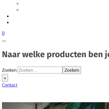
Tafellampen
Vloerlampen
Woonaccessoires
Over Livik
0
Naar welke producten ben j
Zoeken
Zoeken
×
Contact