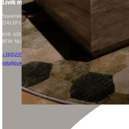
Livik meubelen
Spaarneweg 59
2142 EP Cruquius
KVK: 63004526
BTW: NL855050184B01
+31(0)235294739
info@livik.nl