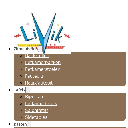
Zitmeubelen
Bankstellen
Eetkamerbanken
Eetkamerstoelen
Fauteuils
Relaxfauteuil
Tafels
Bijzettafel
Eetkamertafels
Salontafels
Sidetables
Kasten