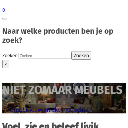
0
Naar welke producten ben je op
zoek?
Zoeken
Zoeken
×
NIET ZOMAAR MEUBELS 
Ontdek jouw unieke meubelstuk
Voel, zie en beleef livik