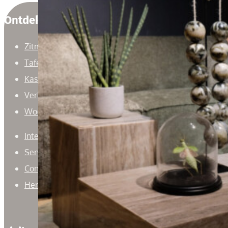
Ontdek
Zitmeubelen
Tafels
Kasten
Verlichting
Woonaccessoires
Interieuradvies
Service
Contact
Herroepingsrecht