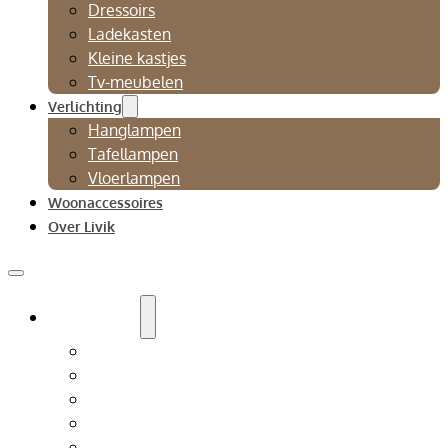
Dressoirs
Ladekasten
Kleine kastjes
Tv-meubelen
Verlichting
Hanglampen
Tafellampen
Vloerlampen
Woonaccessoires
Over Livik
Zitmeubelen
Bankstellen
Eetkamerbanken
Eetkamerstoelen
Fauteuils
Relaxfauteuil