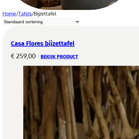
Home
/
Tafels
/
Bijzettafel
Casa Flores bijzettafel
€
259,00
BEKIJK PRODUCT