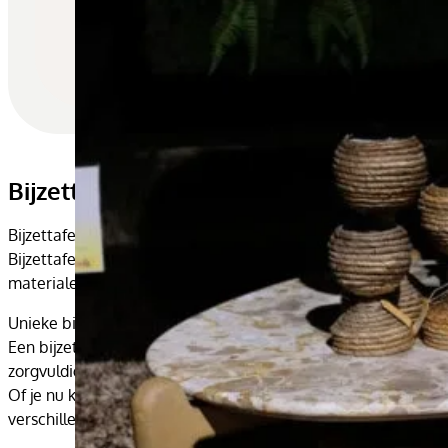
Bijzettafel
Bijzettafels met karakter – stijlvol, uniek en passend bij ieder
Bijzettafels zijn onmisbaar in een sfeervol interieur. Ze zijn 
materialen. Van modern tot landelijk en van robuust teak hout t
Unieke bijzettafels voor ieder interieur
Een bijzettafel is veel meer dan alleen een handige plek voo
zorgvuldig geselecteerde unieke meubelen met karakter.
Of je nu kiest voor een minimalistische uitstraling, een warme 
verschillende hoogtes, vormen en materialen met elkaar te c