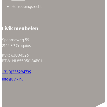
Herroepingsrecht
Livik meubelen
Spaarneweg 59
2142 EP Cruquius
KVK: 63004526
BTW: NL855050184B01
+31(0)235294739
info@livik.nl