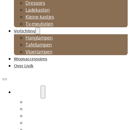
Dressoirs
Ladekasten
Kleine kastjes
Tv-meubelen
Verlichting
Hanglampen
Tafellampen
Vloerlampen
Woonaccessoires
Over Livik
Zitmeubelen
Bankstellen
Eetkamerbanken
Eetkamerstoelen
Fauteuils
Relaxfauteuil