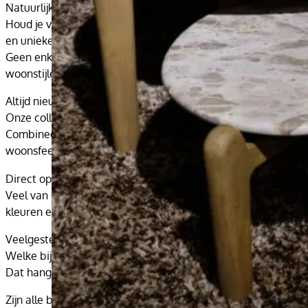
Natuurlijke materialen zoals teak hout en suar hout
Houd je van een warme en natuurlijke uitstraling? Dan zijn o
en unieke vormen.
Geen enkele tafel is hetzelfde, waardoor je altijd een bijzon
woonstijlen. Teak hout zorgt juist voor tijdloze elegantie en 
Altijd nieuwe wooninspiratie
Onze collectie verandert regelmatig, waardoor je steeds opni
Combineer bijvoorbeeld meerdere bijzettafels met verschillen
woonsfeer hebben wij een passende bijzettafel die jouw interi
Direct op te halen in de winkel
Veel van onze bijzettafels zijn direct op te halen in de wink
kleuren en afwerkingen zelf te bekijken en inspiratie op te do
Veelgestelde vragen over bijzettafels
Welke bijzettafel past bij mijn interieur?
Dat hangt af van jouw woonstijl. Kies voor teak hout of suar 
Zijn alle bijzettafels uniek?