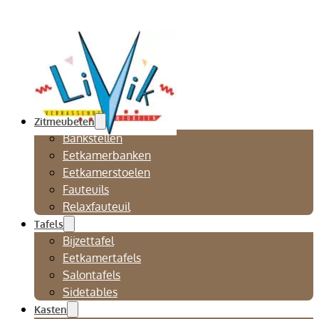
Zitmeubelen
Bankstellen
Eetkamerbanken
Eetkamerstoelen
Fauteuils
Relaxfauteuil
Tafels
Bijzettafel
Eetkamertafels
Salontafels
Sidetables
Kasten