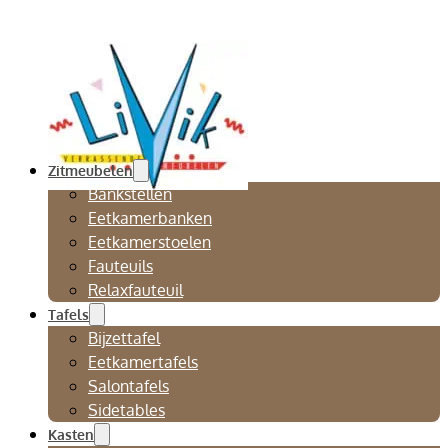
Zitmeubelen
Bankstellen
Eetkamerbanken
Eetkamerstoelen
Fauteuils
Relaxfauteuil
Tafels
Bijzettafel
Eetkamertafels
Salontafels
Sidetables
Kasten