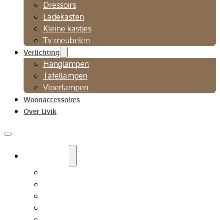
Dressoirs
Ladekasten
Kleine kastjes
Tv-meubelen
Verlichting
Hanglampen
Tafellampen
Vloerlampen
Woonaccessoires
Over Livik
Zitmeubelen
Bankstellen
Eetkamerbanken
Eetkamerstoelen
Fauteuils
Relaxfauteuil