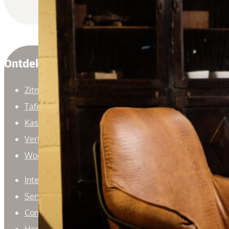
Ontdek
Zitmeubelen
Tafels
Kasten
Verlichting
Woonaccessoires
Interieuradvies
Service
Contact
Herroepingsrecht