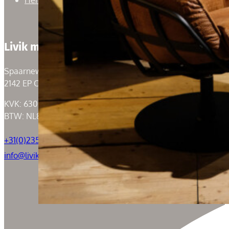
Livik meubelen
Spaarneweg 59
2142 EP Cruquius
KVK: 63004526
BTW: NL855050184B01
+31(0)235294739
info@livik.nl