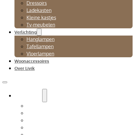
Dressoirs
Ladekasten
Kleine kastjes
Tv-meubelen
Verlichting
Hanglampen
Tafellampen
Vloerlampen
Woonaccessoires
Over Livik
Zitmeubelen
Bankstellen
Eetkamerbanken
Eetkamerstoelen
Fauteuils
Relaxfauteuil