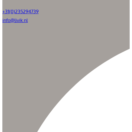
+31(0)235294739
info@livik.nl