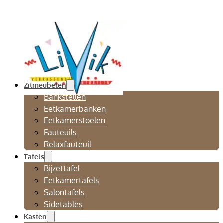
Zitmeubelen
Bankstellen
Eetkamerbanken
Eetkamerstoelen
Fauteuils
Relaxfauteuil
Tafels
Bijzettafel
Eetkamertafels
Salontafels
Sidetables
Kasten