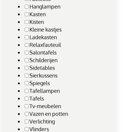
Hanglampen
Kasten
Kisten
Kleine kastjes
Ladekasten
Relaxfauteuil
Salontafels
Schilderijen
Sidetables
Sierkussens
Spiegels
Tafellampen
Tafels
Tv-meubelen
Vazen en potten
Verlichting
Vlinders