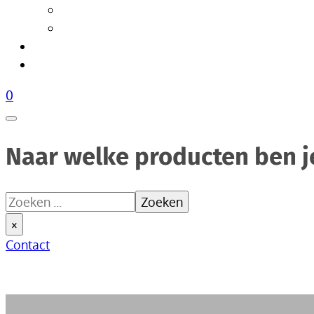
Tafellampen
Vloerlampen
Woonaccessoires
Over Livik
0
Naar welke producten ben j
Zoeken
Zoeken
×
Contact