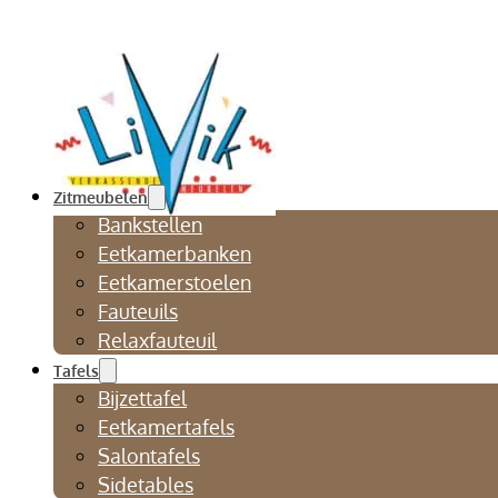
Zitmeubelen
Bankstellen
Eetkamerbanken
Eetkamerstoelen
Fauteuils
Relaxfauteuil
Tafels
Bijzettafel
Eetkamertafels
Salontafels
Sidetables