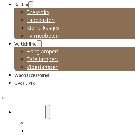
Kasten
Dressoirs
Ladekasten
Kleine kastjes
Tv-meubelen
Verlichting
Hanglampen
Tafellampen
Vloerlampen
Woonaccessoires
Over Livik
Zitmeubelen
Bankstellen
Eetkamerbanken