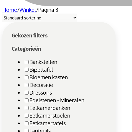
Home
/
Winkel
/
Pagina 3
Gekozen filters
Categorieën
Bankstellen
Bijzettafel
Bloemen kasten
Decoratie
Dressoirs
Edelstenen - Mineralen
Eetkamerbanken
Eetkamerstoelen
Eetkamertafels
Fauteuils