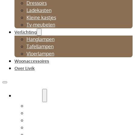
Dressoirs
Ladekasten
Kleine kastjes
Tv-meubelen
Verlichting
Hanglampen
Tafellampen
Vloerlampen
Woonaccessoires
Over Livik
Zitmeubelen
Bankstellen
Eetkamerbanken
Eetkamerstoelen
Fauteuils
Relaxfauteuil