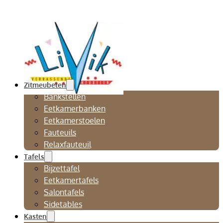
Zitmeubelen
Bankstellen
Eetkamerbanken
Eetkamerstoelen
Fauteuils
Relaxfauteuil
Tafels
Bijzettafel
Eetkamertafels
Salontafels
Sidetables
Kasten