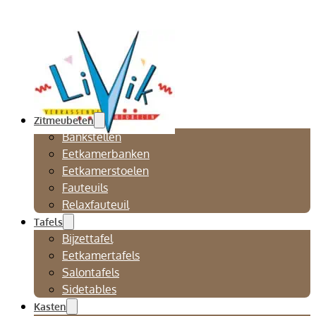
Zitmeubelen
Bankstellen
Eetkamerbanken
Eetkamerstoelen
Fauteuils
Relaxfauteuil
Tafels
Bijzettafel
Eetkamertafels
Salontafels
Sidetables
Kasten