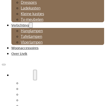
Dressoirs
Ladekasten
Kleine kastjes
Tv-meubelen
Verlichting
Hanglampen
Tafellampen
Vloerlampen
Woonaccessoires
Over Livik
Zitmeubelen
Bankstellen
Eetkamerbanken
Eetkamerstoelen
Fauteuils
Relaxfauteuil