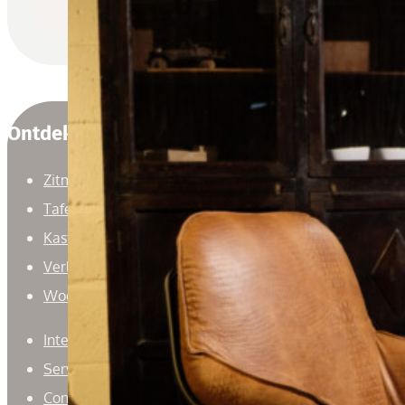
Ontdek
Zitmeubelen
Tafels
Kasten
Verlichting
Woonaccessoires
Interieuradvies
Service
Contact