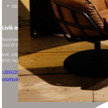
Herroepingsrecht
Livik meubelen
Spaarneweg 59
2142 EP Cruquius
KVK: 63004526
BTW: NL855050184B01
+31(0)235294739
info@livik.nl