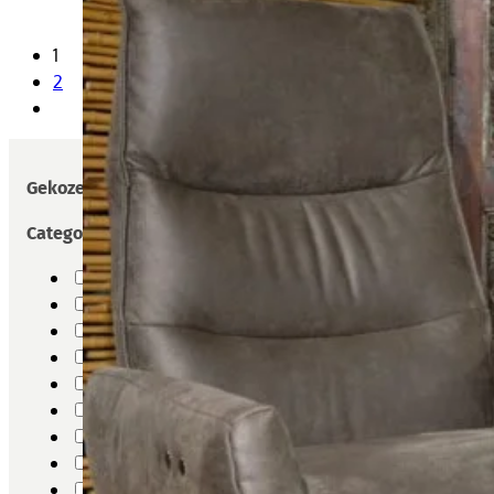
1
2
Gekozen filters
Categorieën
Bankstellen
Eetkamerbanken
Eetkamerstoelen
Eetkamertafels
Fauteuils
Relaxfauteuil
Sierkussens
Tafels
Woonaccessoires