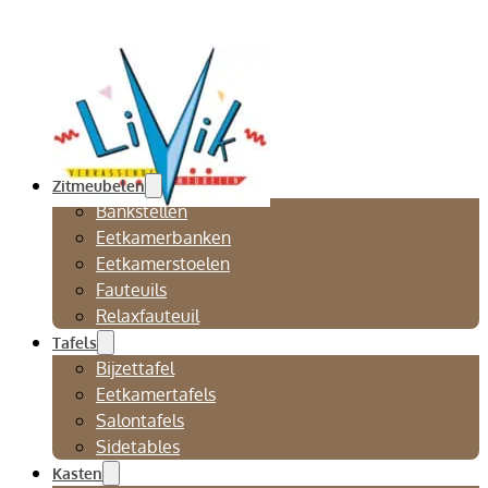
Zitmeubelen
Bankstellen
Eetkamerbanken
Eetkamerstoelen
Fauteuils
Relaxfauteuil
Tafels
Bijzettafel
Eetkamertafels
Salontafels
Sidetables
Kasten