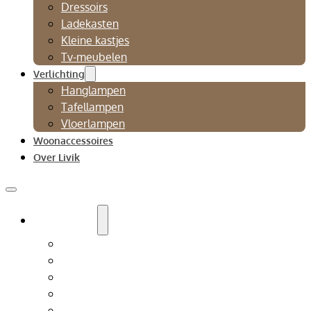
Dressoirs
Ladekasten
Kleine kastjes
Tv-meubelen
Verlichting
Hanglampen
Tafellampen
Vloerlampen
Woonaccessoires
Over Livik
Zitmeubelen
Bankstellen
Eetkamerbanken
Eetkamerstoelen
Fauteuils
Relaxfauteuil