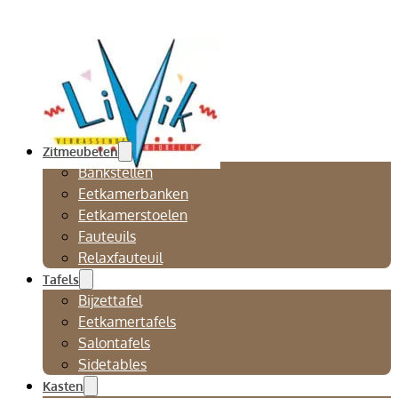
Zitmeubelen
Bankstellen
Eetkamerbanken
Eetkamerstoelen
Fauteuils
Relaxfauteuil
Tafels
Bijzettafel
Eetkamertafels
Salontafels
Sidetables
Kasten