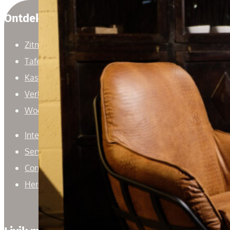
Ontdek
Zitmeubelen
Tafels
Kasten
Verlichting
Woonaccessoires
Interieuradvies
Service
Contact
Herroepingsrecht