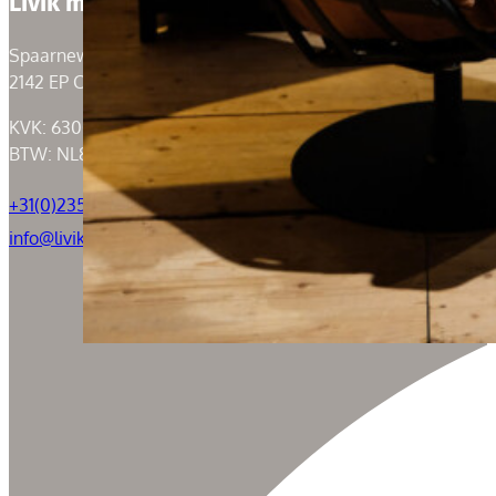
Livik meubelen
Spaarneweg 59
2142 EP Cruquius
KVK: 63004526
BTW: NL855050184B01
+31(0)235294739
info@livik.nl