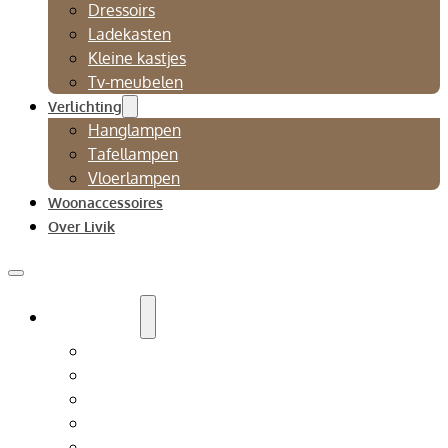
Dressoirs
Ladekasten
Kleine kastjes
Tv-meubelen
Verlichting
Hanglampen
Tafellampen
Vloerlampen
Woonaccessoires
Over Livik
Zitmeubelen
Bankstellen
Eetkamerbanken
Eetkamerstoelen
Fauteuils
Relaxfauteuil