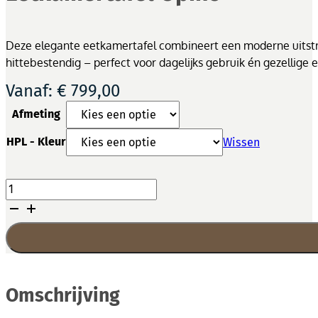
Deze elegante eetkamertafel combineert een moderne uitstral
hittebestendig – perfect voor dagelijks gebruik én gezellige e
Vanaf:
€
799,00
Afmeting
HPL - Kleur
Wissen
Eetkamertafel
Opino
aantal
Omschrijving