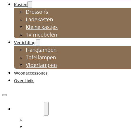
Kasten
Dressoirs
Ladekasten
Kleine kastjes
Tv-meubelen
Verlichting
Hanglampen
Tafellampen
Vloerlampen
Woonaccessoires
Over Livik
Zitmeubelen
Bankstellen
Eetkamerbanken