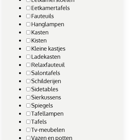
Eetkamertafels
Fauteuils
Hanglampen
Kasten
Kisten
Kleine kastjes
Ladekasten
Relaxfauteuil
Salontafels
Schilderijen
Sidetables
Sierkussens
Spiegels
Tafellampen
Tafels
Tv-meubelen
Vazen en potten