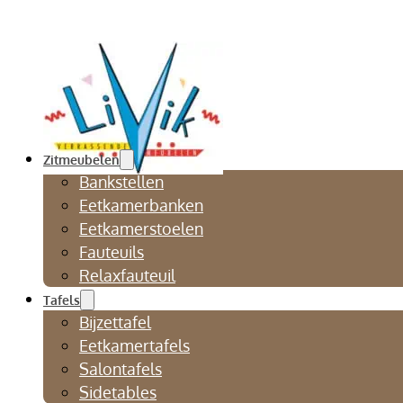
Zitmeubelen
Bankstellen
Eetkamerbanken
Eetkamerstoelen
Fauteuils
Relaxfauteuil
Tafels
Bijzettafel
Eetkamertafels
Salontafels
Sidetables