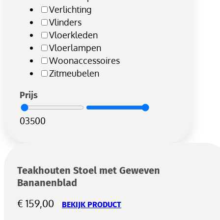
Verlichting
Vlinders
Vloerkleden
Vloerlampen
Woonaccessoires
Zitmeubelen
Prijs
0
3500
Teakhouten Stoel met Geweven
Bananenblad
€
159,00
BEKIJK PRODUCT