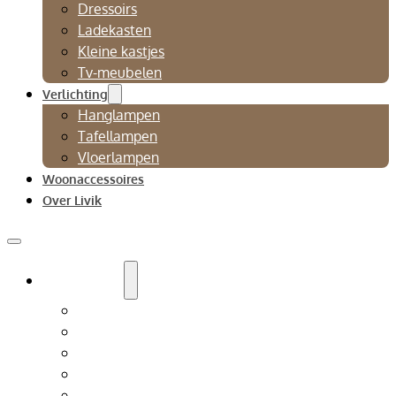
Dressoirs
Ladekasten
Kleine kastjes
Tv-meubelen
Verlichting
Hanglampen
Tafellampen
Vloerlampen
Woonaccessoires
Over Livik
Zitmeubelen
Bankstellen
Eetkamerbanken
Eetkamerstoelen
Fauteuils
Relaxfauteuil