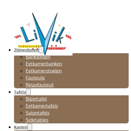
Zitmeubelen
Bankstellen
Eetkamerbanken
Eetkamerstoelen
Fauteuils
Relaxfauteuil
Tafels
Bijzettafel
Eetkamertafels
Salontafels
Sidetables
Kasten