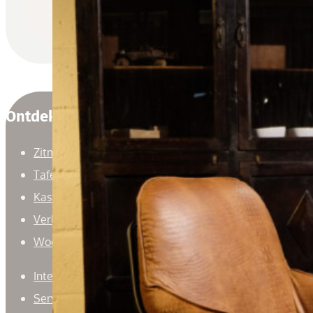
Ontdek
Zitmeubelen
Tafels
Kasten
Verlichting
Woonaccessoires
Interieuradvies
Service