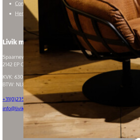
Contact
Herroepingsrecht
Livik meubelen
Spaarneweg 59
2142 EP Cruquius
KVK: 63004526
BTW: NL855050184B01
+31(0)235294739
info@livik.nl