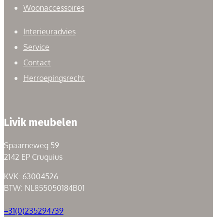
Woonaccessoires
Interieuradvies
Service
Contact
Herroepingsrecht
Livik meubelen
Spaarneweg 59
2142 EP Cruquius
KVK: 63004526
BTW: NL855050184B01
+31(0)235294739