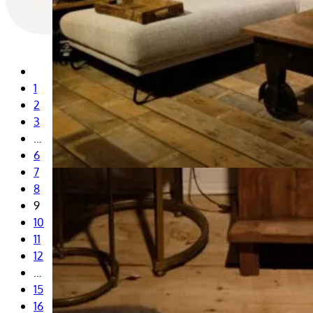
1
2
3
…
6
7
8
9
10
11
12
…
15
16