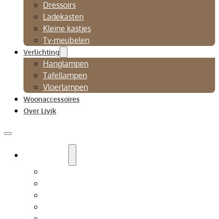
Dressoirs
Ladekasten
Kleine kastjes
Tv-meubelen
Verlichting
Hanglampen
Tafellampen
Vloerlampen
Woonaccessoires
Over Livik
Zitmeubelen
Bankstellen
Eetkamerbanken
Eetkamerstoelen
Fauteuils
Relaxfauteuil