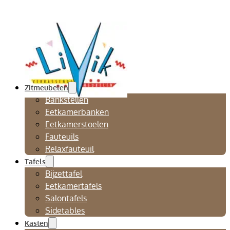
Zitmeubelen
Bankstellen
Eetkamerbanken
Eetkamerstoelen
Fauteuils
Relaxfauteuil
Tafels
Bijzettafel
Eetkamertafels
Salontafels
Sidetables
Kasten