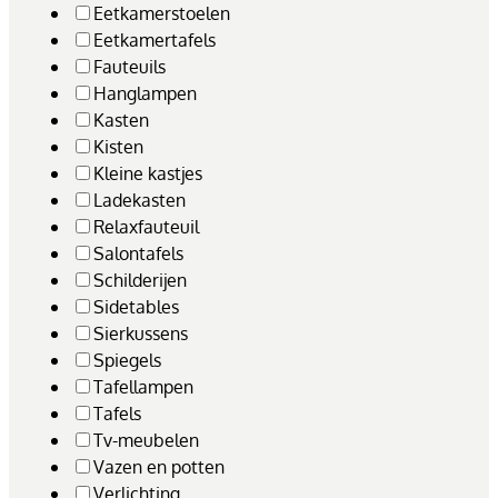
Eetkamerstoelen
Eetkamertafels
Fauteuils
Hanglampen
Kasten
Kisten
Kleine kastjes
Ladekasten
Relaxfauteuil
Salontafels
Schilderijen
Sidetables
Sierkussens
Spiegels
Tafellampen
Tafels
Tv-meubelen
Vazen en potten
Verlichting