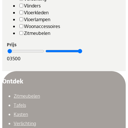
Vlinders
Vloerkleden
Vloerlampen
Woonaccessoires
Zitmeubelen
Prijs
0
3500
Ontdek
Zitmeubelen
Tafels
Kasten
Verlichting