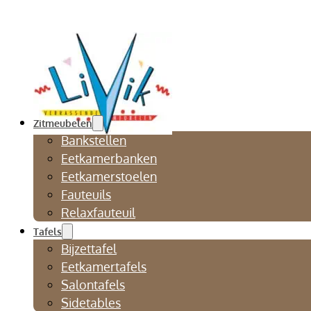
Zitmeubelen
Bankstellen
Eetkamerbanken
Eetkamerstoelen
Fauteuils
Relaxfauteuil
Tafels
Bijzettafel
Eetkamertafels
Salontafels
Sidetables