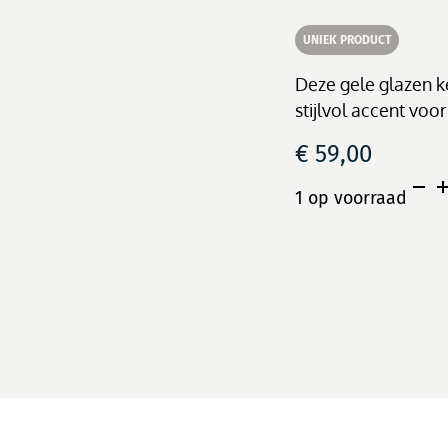
UNIEK PRODUCT
Deze gele glazen k
stijlvol accent voor
€
59,00
Glaz
1 op voorraad
ketti
op
stan
aant