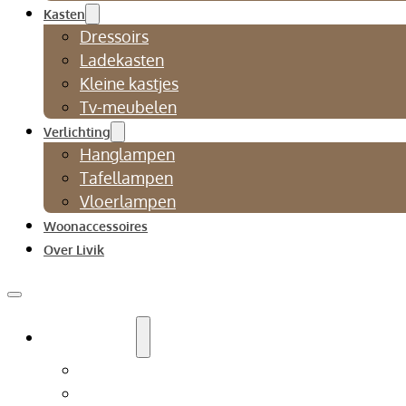
Kasten
Dressoirs
Ladekasten
Kleine kastjes
Tv-meubelen
Verlichting
Hanglampen
Tafellampen
Vloerlampen
Woonaccessoires
Over Livik
Zitmeubelen
Bankstellen
Eetkamerbanken