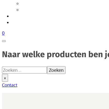
Tafellampen
Vloerlampen
Woonaccessoires
Over Livik
0
Naar welke producten ben j
Zoeken
Zoeken
×
Contact