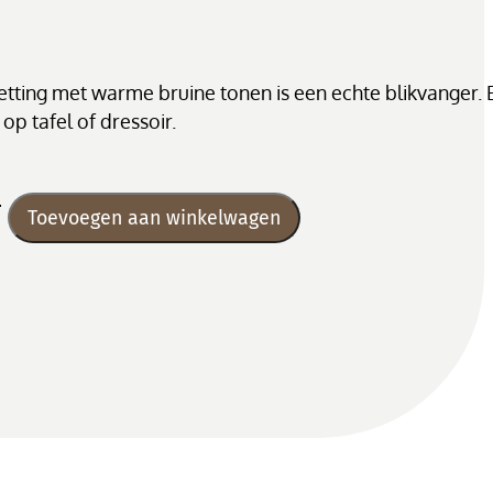
etting met warme bruine tonen is een echte blikvanger. 
 op tafel of dressoir.
en
Toevoegen aan winkelwagen
ng
daard
al