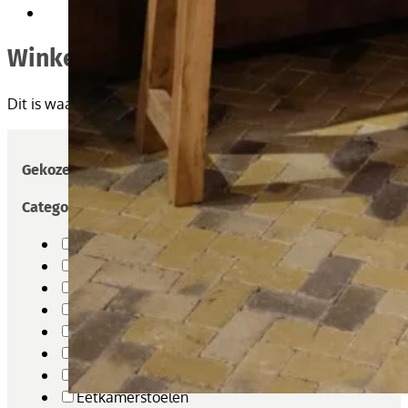
Winkel
Dit is waar je door producten in deze winkel kunt bladeren.
Gekozen filters
Categorieën
Bankstellen
Bijzettafel
Bloemen kasten
Decoratie
Dressoirs
Edelstenen - Mineralen
Eetkamerbanken
Eetkamerstoelen