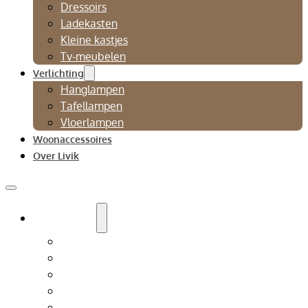
Dressoirs
Ladekasten
Kleine kastjes
Tv-meubelen
Verlichting
Hanglampen
Tafellampen
Vloerlampen
Woonaccessoires
Over Livik
Zitmeubelen
Bankstellen
Eetkamerbanken
Eetkamerstoelen
Fauteuils
Relaxfauteuil