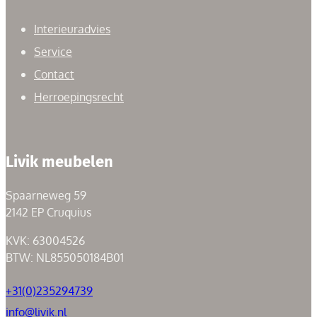
Interieuradvies
Service
Contact
Herroepingsrecht
Livik meubelen
Spaarneweg 59
2142 EP Cruquius
KVK: 63004526
BTW: NL855050184B01
+31(0)235294739
info@livik.nl