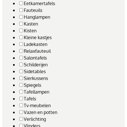
Eetkamertafels
Fauteuils
Hanglampen
Kasten
Kisten
Kleine kastjes
Ladekasten
Relaxfauteuil
Salontafels
Schilderijen
Sidetables
Sierkussens
Spiegels
Tafellampen
Tafels
Tv-meubelen
Vazen en potten
Verlichting
Vlinders