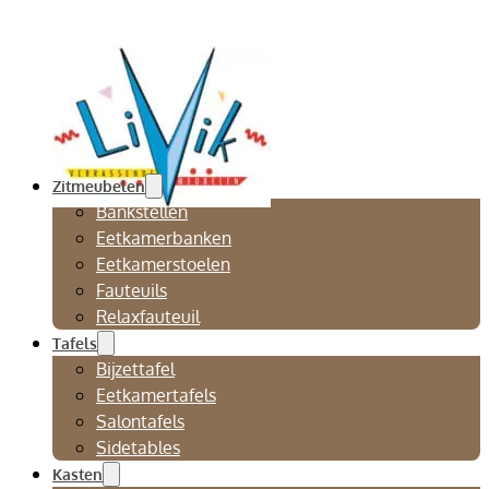
Zitmeubelen
Bankstellen
Eetkamerbanken
Eetkamerstoelen
Fauteuils
Relaxfauteuil
Tafels
Bijzettafel
Eetkamertafels
Salontafels
Sidetables
Kasten