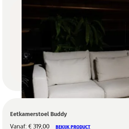
was:
is:
€ 2.799,00.
€ 1.750,00.
Eetkamerstoel Buddy
Vanaf:
€
319,00
BEKIJK PRODUCT