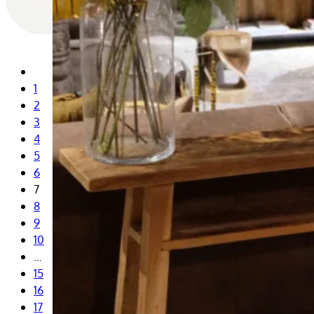
1
2
3
4
5
6
7
8
9
10
…
15
16
17