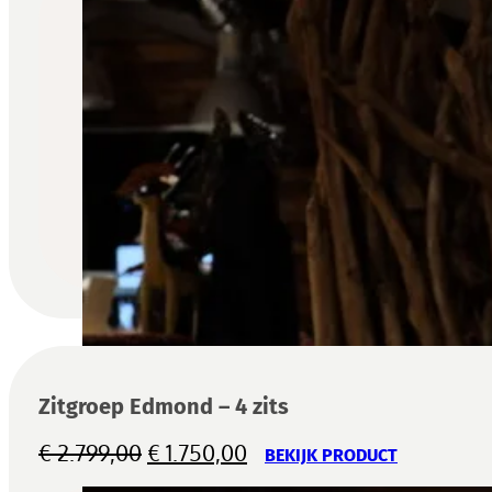
Zitgroep Edmond – 4 zits
Oorspronkelijke
Huidige
€
2.799,00
€
1.750,00
BEKIJK PRODUCT
prijs
prijs