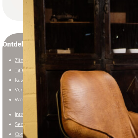
Ontdek
Zitmeubelen
Tafels
Kasten
Verlichting
Woonaccessoires
Interieuradvies
Service
Contact