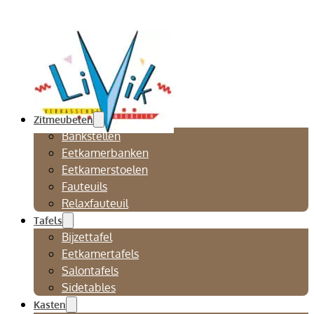
Zitmeubelen
Bankstellen
Eetkamerbanken
Eetkamerstoelen
Fauteuils
Relaxfauteuil
Tafels
Bijzettafel
Eetkamertafels
Salontafels
Sidetables
Kasten