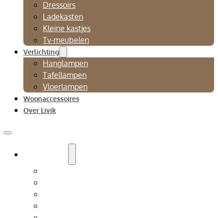
Dressoirs
Ladekasten
Kleine kastjes
Tv-meubelen
Verlichting
Hanglampen
Tafellampen
Vloerlampen
Woonaccessoires
Over Livik
Zitmeubelen
Bankstellen
Eetkamerbanken
Eetkamerstoelen
Fauteuils
Relaxfauteuil