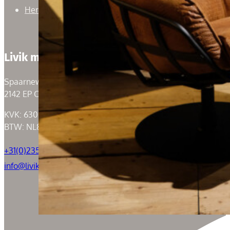
Herroepingsrecht
Livik meubelen
Spaarneweg 59
2142 EP Cruquius
KVK: 63004526
BTW: NL855050184B01
+31(0)235294739
info@livik.nl