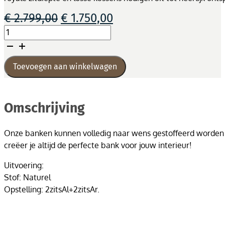
Oorspronkelijke
Huidige
€
2.799,00
€
1.750,00
prijs
prijs
Zitgroep
was:
is:
Edmond
€ 2.799,00.
€ 1.750,00.
-
4
Toevoegen aan winkelwagen
zits
aantal
Omschrijving
Onze banken kunnen volledig naar wens gestoffeerd worden in 
creëer je altijd de perfecte bank voor jouw interieur!
Uitvoering:
Stof: Naturel
Opstelling: 2zitsAl+2zitsAr.