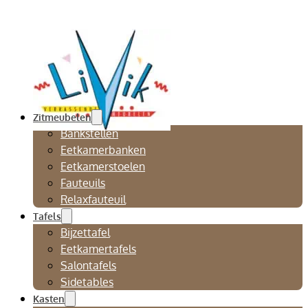
Zitmeubelen
Bankstellen
Eetkamerbanken
Eetkamerstoelen
Fauteuils
Relaxfauteuil
Tafels
Bijzettafel
Eetkamertafels
Salontafels
Sidetables
Kasten