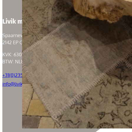
Livik meubelen
Spaarneweg 59
2142 EP Cruquius
KVK: 63004526
BTW: NL855050184B01
+31(0)235294739
info@livik.nl