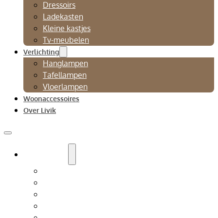
Dressoirs
Ladekasten
Kleine kastjes
Tv-meubelen
Verlichting
Hanglampen
Tafellampen
Vloerlampen
Woonaccessoires
Over Livik
Zitmeubelen
Bankstellen
Eetkamerbanken
Eetkamerstoelen
Fauteuils
Relaxfauteuil