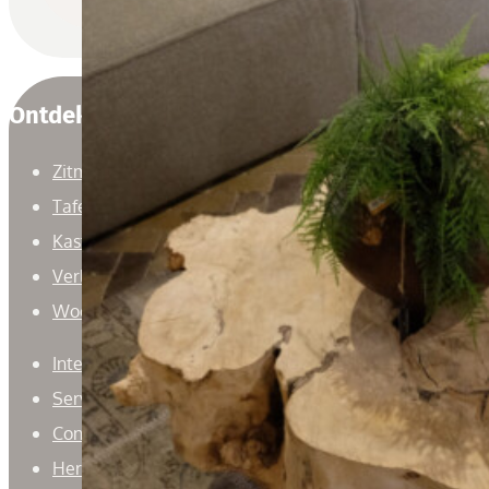
Ontdek
Zitmeubelen
Tafels
Kasten
Verlichting
Woonaccessoires
Interieuradvies
Service
Contact
Herroepingsrecht