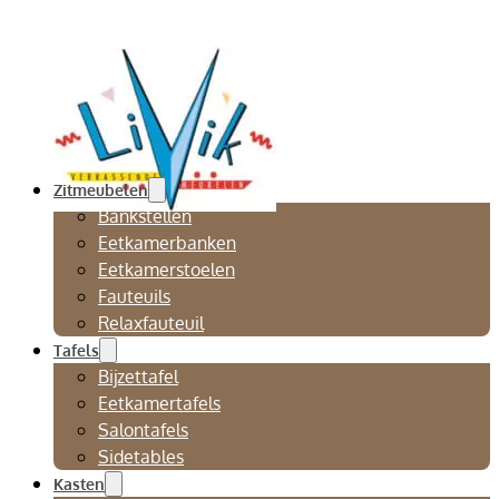
Zitmeubelen
Bankstellen
Eetkamerbanken
Eetkamerstoelen
Fauteuils
Relaxfauteuil
Tafels
Bijzettafel
Eetkamertafels
Salontafels
Sidetables
Kasten