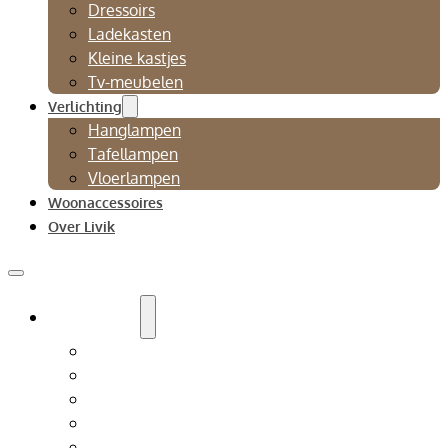
Dressoirs
Ladekasten
Kleine kastjes
Tv-meubelen
Verlichting
Hanglampen
Tafellampen
Vloerlampen
Woonaccessoires
Over Livik
Zitmeubelen
Bankstellen
Eetkamerbanken
Eetkamerstoelen
Fauteuils
Relaxfauteuil