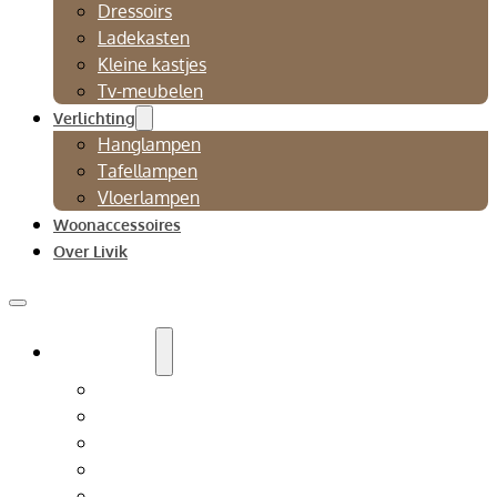
Dressoirs
Ladekasten
Kleine kastjes
Tv-meubelen
Verlichting
Hanglampen
Tafellampen
Vloerlampen
Woonaccessoires
Over Livik
Zitmeubelen
Bankstellen
Eetkamerbanken
Eetkamerstoelen
Fauteuils
Relaxfauteuil