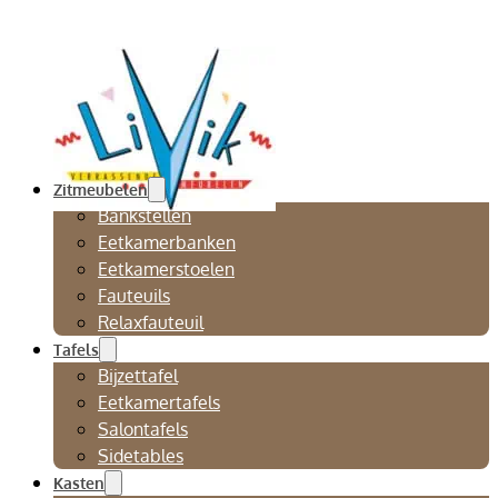
Zitmeubelen
Bankstellen
Eetkamerbanken
Eetkamerstoelen
Fauteuils
Relaxfauteuil
Tafels
Bijzettafel
Eetkamertafels
Salontafels
Sidetables
Kasten