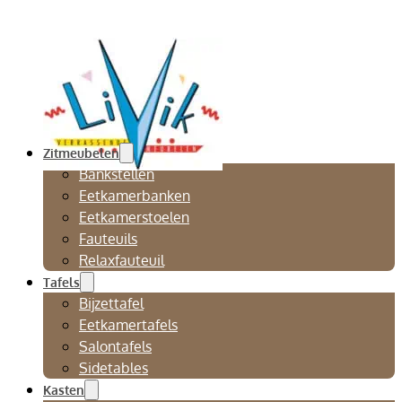
Zitmeubelen
Bankstellen
Eetkamerbanken
Eetkamerstoelen
Fauteuils
Relaxfauteuil
Tafels
Bijzettafel
Eetkamertafels
Salontafels
Sidetables
Kasten