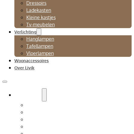
Dressoirs
Ladekasten
Kleine kastjes
Tv-meubelen
Verlichting
Hanglampen
Tafellampen
Vloerlampen
Woonaccessoires
Over Livik
Zitmeubelen
Bankstellen
Eetkamerbanken
Eetkamerstoelen
Fauteuils
Relaxfauteuil