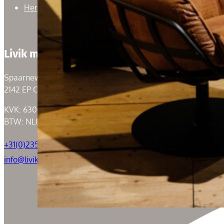
Herroepingsrecht
Livik meubelen
Spaarneweg 59
2142 EP Cruquius
KVK: 63004526
BTW: NL855050184B01
+31(0)235294739
info@livik.nl