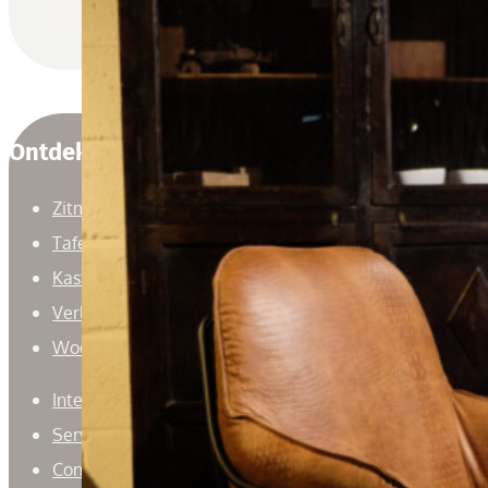
Ontdek
Zitmeubelen
Tafels
Kasten
Verlichting
Woonaccessoires
Interieuradvies
Service
Contact