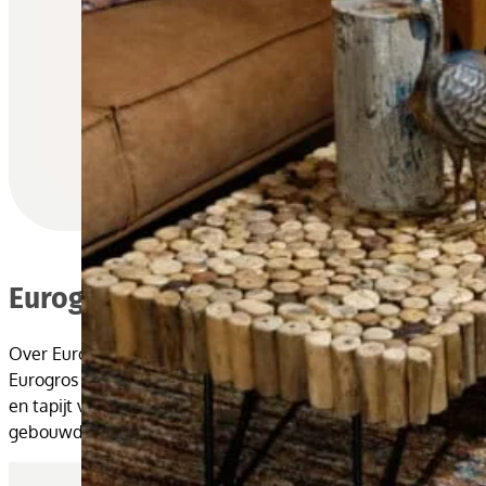
Eurogros
Over Eurogros
Eurogros is een groothandel in vloerkleden (karpetten), trapl
en tapijt verkocht. Echtgenote Riekje en zoon Aart waren he
gebouwd. In 2002 nam zoon Aart met zijn vrouw Anje het bedri