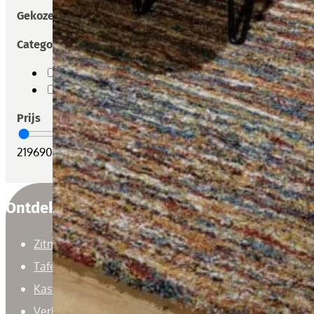
Gekozen filters
Categorieën
Vloerkleden
Woonaccessoires
Prijs
219
690
Ontdek
Zitmeubelen
Tafels
Kasten
Verlichting