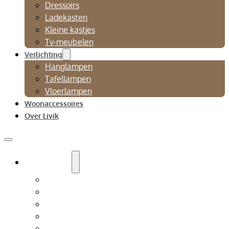
Dressoirs
Ladekasten
Kleine kastjes
Tv-meubelen
Verlichting
Hanglampen
Tafellampen
Vloerlampen
Woonaccessoires
Over Livik
Zitmeubelen
Bankstellen
Eetkamerbanken
Eetkamerstoelen
Fauteuils
Relaxfauteuil