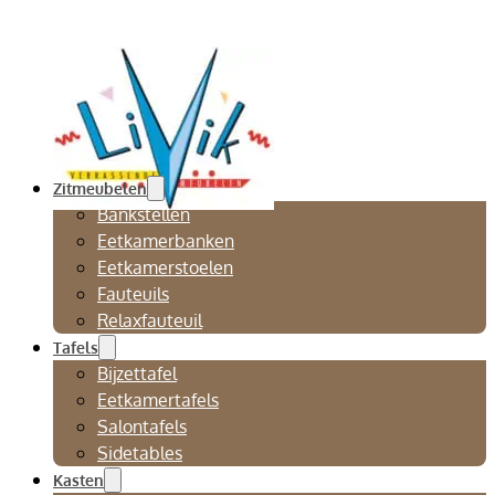
Zitmeubelen
Bankstellen
Eetkamerbanken
Eetkamerstoelen
Fauteuils
Relaxfauteuil
Tafels
Bijzettafel
Eetkamertafels
Salontafels
Sidetables
Kasten