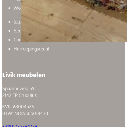
Woonaccessoires
Interieuradvies
Service
Contact
Herroepingsrecht
Livik meubelen
Spaarneweg 59
2142 EP Cruquius
KVK: 63004526
BTW: NL855050184B01
+31(0)235294739