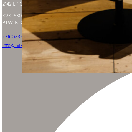
2142 EP Cruquius
KVK: 63004526
BTW: NL855050184B01
+31(0)235294739
info@livik.nl