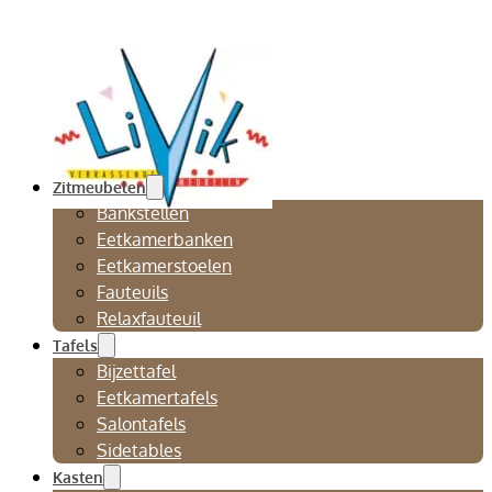
Zitmeubelen
Bankstellen
Eetkamerbanken
Eetkamerstoelen
Fauteuils
Relaxfauteuil
Tafels
Bijzettafel
Eetkamertafels
Salontafels
Sidetables
Kasten