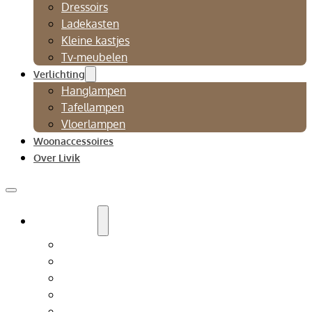
Dressoirs
Ladekasten
Kleine kastjes
Tv-meubelen
Verlichting
Hanglampen
Tafellampen
Vloerlampen
Woonaccessoires
Over Livik
Zitmeubelen
Bankstellen
Eetkamerbanken
Eetkamerstoelen
Fauteuils
Relaxfauteuil