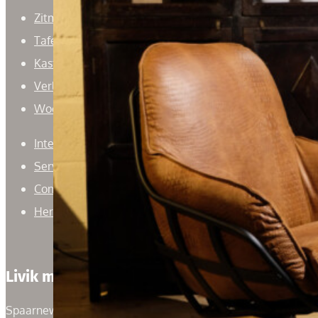
Zitmeubelen
Tafels
Kasten
Verlichting
Woonaccessoires
Interieuradvies
Service
Contact
Herroepingsrecht
Livik meubelen
Spaarneweg 59