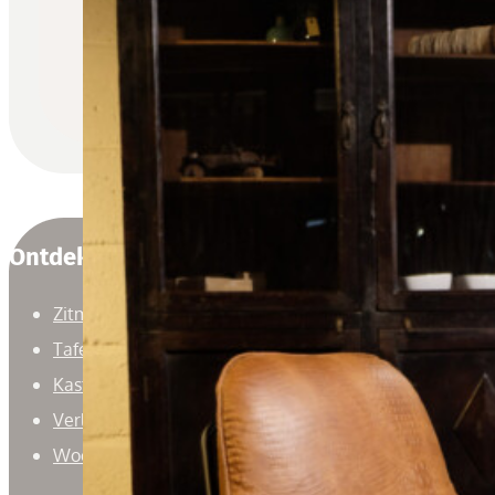
Ontdek
Zitmeubelen
Tafels
Kasten
Verlichting
Woonaccessoires