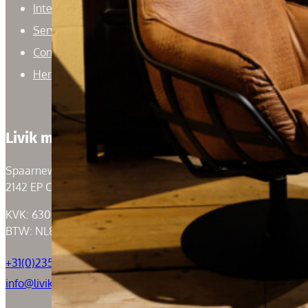
Interieuradvies
Service
Contact
Herroepingsrecht
Livik meubelen
Spaarneweg 59
2142 EP Cruquius
KVK: 63004526
BTW: NL855050184B01
+31(0)235294739
info@livik.nl