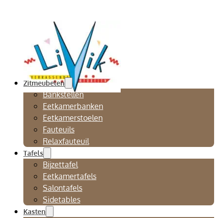
Zitmeubelen
Bankstellen
Eetkamerbanken
Eetkamerstoelen
Fauteuils
Relaxfauteuil
Tafels
Bijzettafel
Eetkamertafels
Salontafels
Sidetables
Kasten