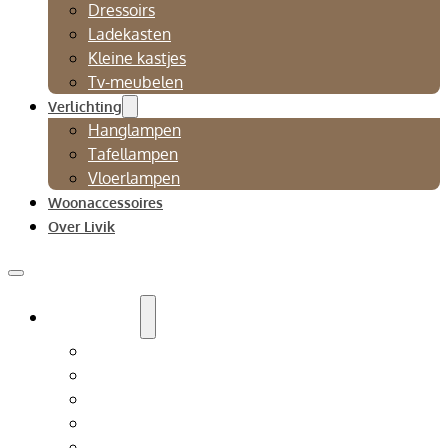
Dressoirs
Ladekasten
Kleine kastjes
Tv-meubelen
Verlichting
Hanglampen
Tafellampen
Vloerlampen
Woonaccessoires
Over Livik
Zitmeubelen
Bankstellen
Eetkamerbanken
Eetkamerstoelen
Fauteuils
Relaxfauteuil