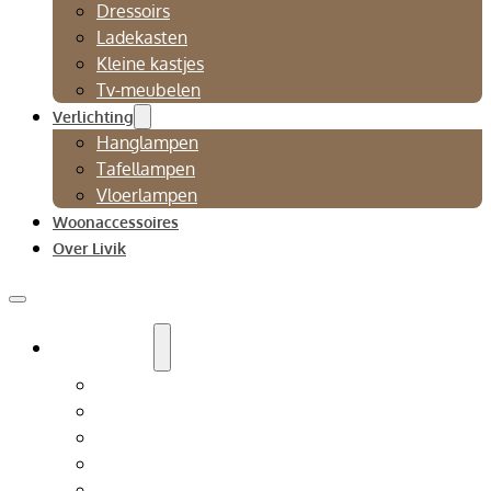
Dressoirs
Ladekasten
Kleine kastjes
Tv-meubelen
Verlichting
Hanglampen
Tafellampen
Vloerlampen
Woonaccessoires
Over Livik
Zitmeubelen
Bankstellen
Eetkamerbanken
Eetkamerstoelen
Fauteuils
Relaxfauteuil