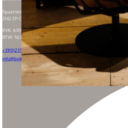
Spaarneweg 59
2142 EP Cruquius
KVK: 63004526
BTW: NL855050184B01
+31(0)235294739
info@livik.nl