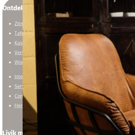
Ontdek
Zitmeubelen
Tafels
Kasten
Verlichting
Woonaccessoires
Interieuradvies
Service
Contact
Herroepingsrecht
Livik meubelen