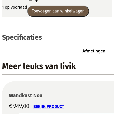
Tv
meubel
1 op voorraad
Toevoegen aan winkelwagen
Aramis
aantal
Specificaties
Afmetingen
Meer leuks van livik
Wandkast Noa
€
949,00
BEKIJK PRODUCT