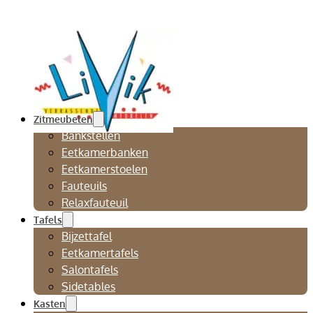
Zitmeubelen
Bankstellen
Eetkamerbanken
Eetkamerstoelen
Fauteuils
Relaxfauteuil
Tafels
Bijzettafel
Eetkamertafels
Salontafels
Sidetables
Kasten