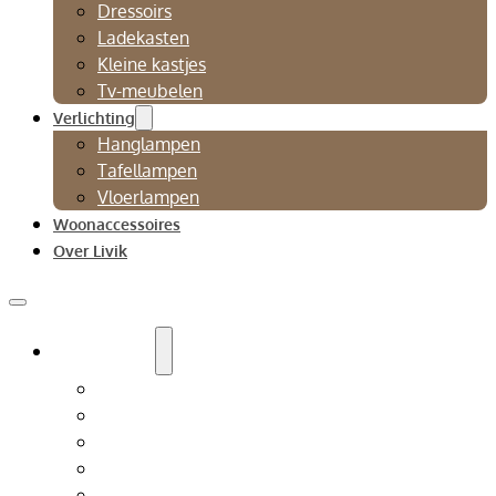
Dressoirs
Ladekasten
Kleine kastjes
Tv-meubelen
Verlichting
Hanglampen
Tafellampen
Vloerlampen
Woonaccessoires
Over Livik
Zitmeubelen
Bankstellen
Eetkamerbanken
Eetkamerstoelen
Fauteuils
Relaxfauteuil