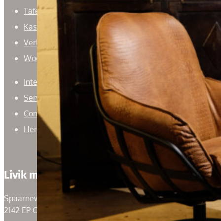
Tafels
Kasten
Verlichting
Woonaccessoires
Interieuradvies
Service
Contact
Herroepingsrecht
Livik meubelen
Spaarneweg 59
2142 EP Cruquius