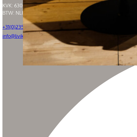
KVK: 63004526
BTW: NL855050184B01
+31(0)235294739
info@livik.nl