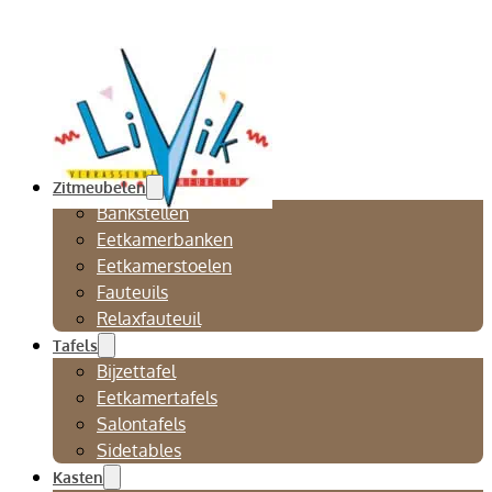
Zitmeubelen
Bankstellen
Eetkamerbanken
Eetkamerstoelen
Fauteuils
Relaxfauteuil
Tafels
Bijzettafel
Eetkamertafels
Salontafels
Sidetables
Kasten