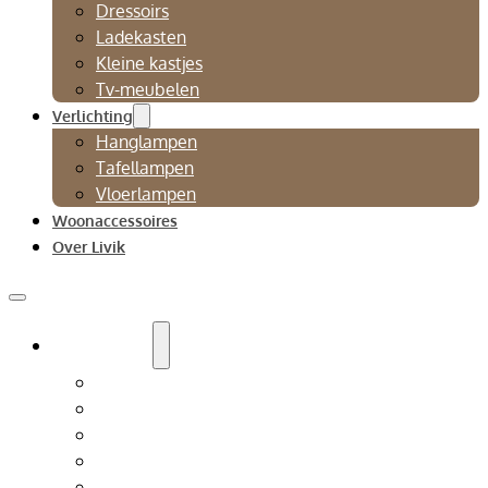
Dressoirs
Ladekasten
Kleine kastjes
Tv-meubelen
Verlichting
Hanglampen
Tafellampen
Vloerlampen
Woonaccessoires
Over Livik
Zitmeubelen
Bankstellen
Eetkamerbanken
Eetkamerstoelen
Fauteuils
Relaxfauteuil