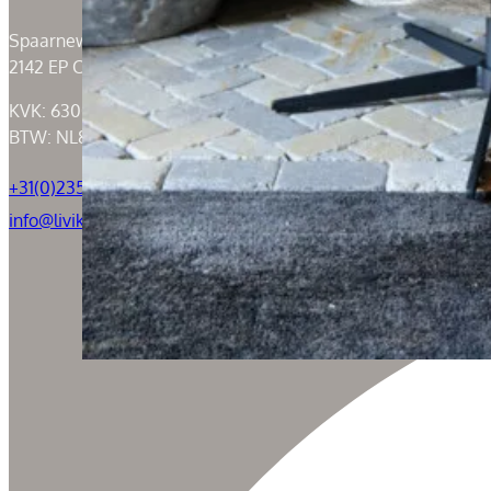
Spaarneweg 59
2142 EP Cruquius
KVK: 63004526
BTW: NL855050184B01
+31(0)235294739
info@livik.nl