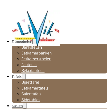
Zitmeubelen
Bankstellen
Eetkamerbanken
Eetkamerstoelen
Fauteuils
Relaxfauteuil
Tafels
Bijzettafel
Eetkamertafels
Salontafels
Sidetables
Kasten