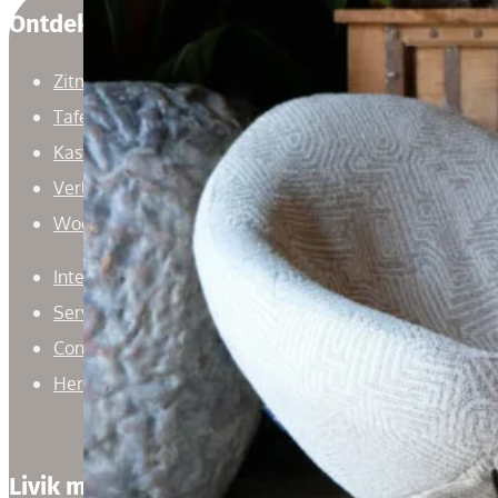
Ontdek
Zitmeubelen
Tafels
Kasten
Verlichting
Woonaccessoires
Interieuradvies
Service
Contact
Herroepingsrecht
Livik meubelen