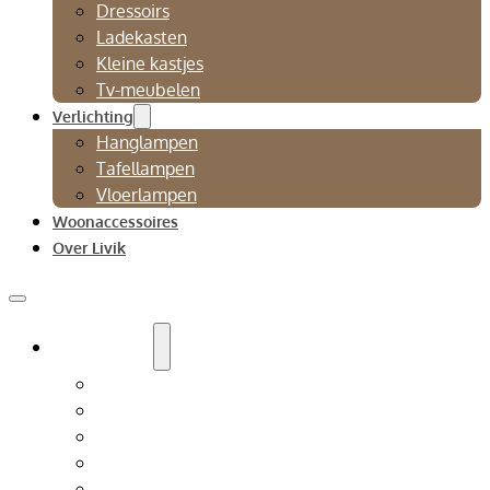
Dressoirs
Ladekasten
Kleine kastjes
Tv-meubelen
Verlichting
Hanglampen
Tafellampen
Vloerlampen
Woonaccessoires
Over Livik
Zitmeubelen
Bankstellen
Eetkamerbanken
Eetkamerstoelen
Fauteuils
Relaxfauteuil