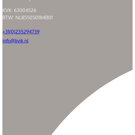
KVK: 63004526
BTW: NL855050184B01
+31(0)235294739
info@livik.nl