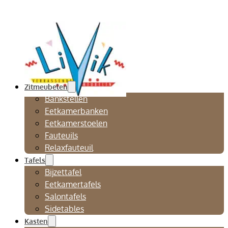
Zitmeubelen
Bankstellen
Eetkamerbanken
Eetkamerstoelen
Fauteuils
Relaxfauteuil
Tafels
Bijzettafel
Eetkamertafels
Salontafels
Sidetables
Kasten