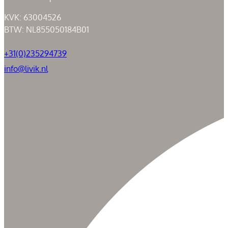
KVK: 63004526
BTW: NL855050184B01
+31(0)235294739
info@livik.nl