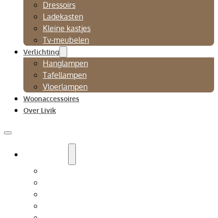
Dressoirs
Ladekasten
Kleine kastjes
Tv-meubelen
Verlichting
Hanglampen
Tafellampen
Vloerlampen
Woonaccessoires
Over Livik
Zitmeubelen
Bankstellen
Eetkamerbanken
Eetkamerstoelen
Fauteuils
Relaxfauteuil