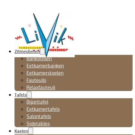
Zitmeubelen
Bankstellen
Eetkamerbanken
Eetkamerstoelen
Fauteuils
Relaxfauteuil
Tafels
Bijzettafel
Eetkamertafels
Salontafels
Sidetables
Kasten