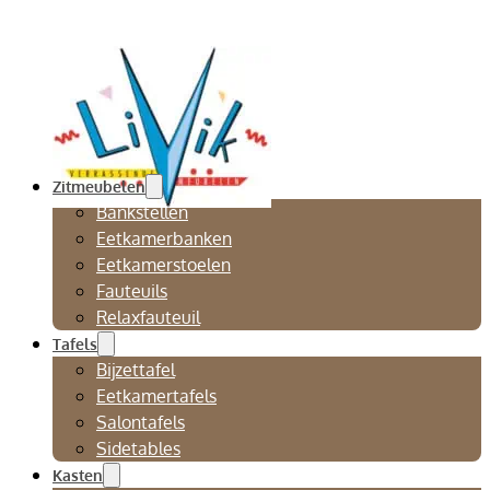
Zitmeubelen
Bankstellen
Eetkamerbanken
Eetkamerstoelen
Fauteuils
Relaxfauteuil
Tafels
Bijzettafel
Eetkamertafels
Salontafels
Sidetables
Kasten