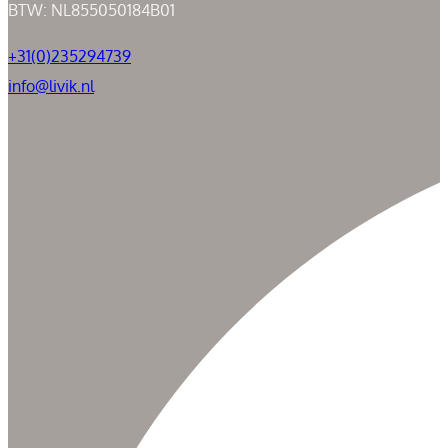
BTW: NL855050184B01
+31(0)235294739
info@livik.nl