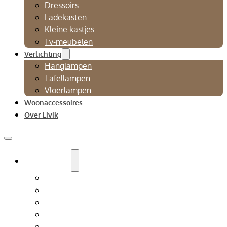
Dressoirs
Ladekasten
Kleine kastjes
Tv-meubelen
Verlichting
Hanglampen
Tafellampen
Vloerlampen
Woonaccessoires
Over Livik
Zitmeubelen
Bankstellen
Eetkamerbanken
Eetkamerstoelen
Fauteuils
Relaxfauteuil