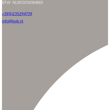
BTW: NL855050184B01
+31(0)235294739
info@livik.nl