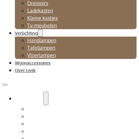
Dressoirs
Ladekasten
Kleine kastjes
Tv-meubelen
Verlichting
Hanglampen
Tafellampen
Vloerlampen
Woonaccessoires
Over Livik
Zitmeubelen
Bankstellen
Eetkamerbanken
Eetkamerstoelen
Fauteuils
Relaxfauteuil