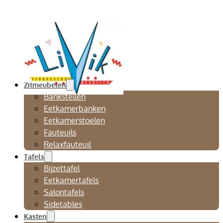
Zitmeubelen
Bankstellen
Eetkamerbanken
Eetkamerstoelen
Fauteuils
Relaxfauteuil
Tafels
Bijzettafel
Eetkamertafels
Salontafels
Sidetables
Kasten