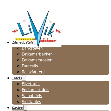
Zitmeubelen
Bankstellen
Eetkamerbanken
Eetkamerstoelen
Fauteuils
Relaxfauteuil
Tafels
Bijzettafel
Eetkamertafels
Salontafels
Sidetables
Kasten