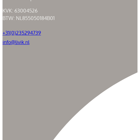
KVK: 63004526
BTW: NL855050184B01
+31(0)235294739
info@livik.nl