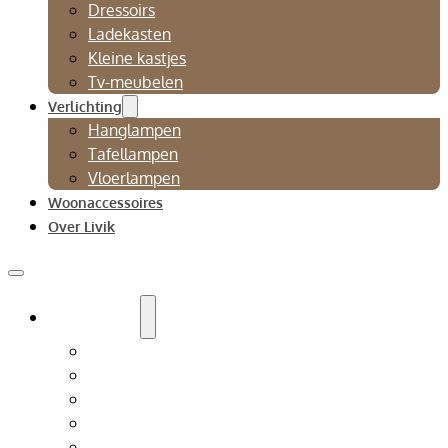
Dressoirs
Ladekasten
Kleine kastjes
Tv-meubelen
Verlichting
Hanglampen
Tafellampen
Vloerlampen
Woonaccessoires
Over Livik
Zitmeubelen
Bankstellen
Eetkamerbanken
Eetkamerstoelen
Fauteuils
Relaxfauteuil