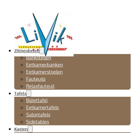
Zitmeubelen
Bankstellen
Eetkamerbanken
Eetkamerstoelen
Fauteuils
Relaxfauteuil
Tafels
Bijzettafel
Eetkamertafels
Salontafels
Sidetables
Kasten