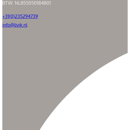
BTW: NL855050184B01
+31(0)235294739
info@livik.nl