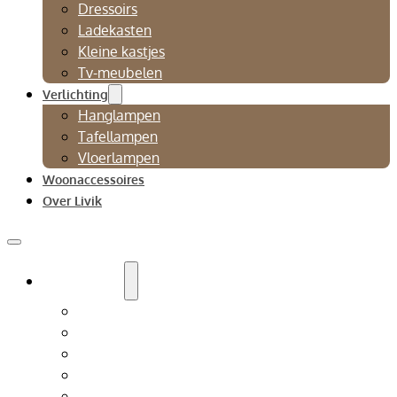
Dressoirs
Ladekasten
Kleine kastjes
Tv-meubelen
Verlichting
Hanglampen
Tafellampen
Vloerlampen
Woonaccessoires
Over Livik
Zitmeubelen
Bankstellen
Eetkamerbanken
Eetkamerstoelen
Fauteuils
Relaxfauteuil