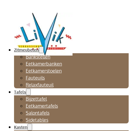
Zitmeubelen
Bankstellen
Eetkamerbanken
Eetkamerstoelen
Fauteuils
Relaxfauteuil
Tafels
Bijzettafel
Eetkamertafels
Salontafels
Sidetables
Kasten