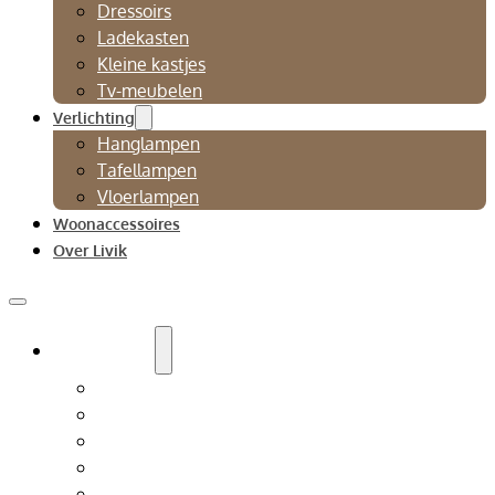
Dressoirs
Ladekasten
Kleine kastjes
Tv-meubelen
Verlichting
Hanglampen
Tafellampen
Vloerlampen
Woonaccessoires
Over Livik
Zitmeubelen
Bankstellen
Eetkamerbanken
Eetkamerstoelen
Fauteuils
Relaxfauteuil