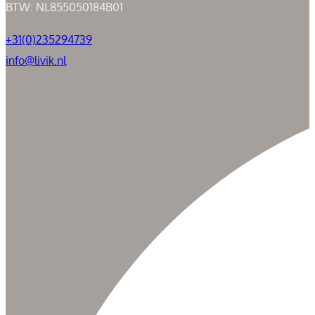
BTW: NL855050184B01
+31(0)235294739
info@livik.nl