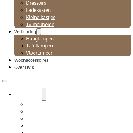
Dressoirs
Ladekasten
Kleine kastjes
Tv-meubelen
Verlichting
Hanglampen
Tafellampen
Vloerlampen
Woonaccessoires
Over Livik
Zitmeubelen
Bankstellen
Eetkamerbanken
Eetkamerstoelen
Fauteuils
Relaxfauteuil