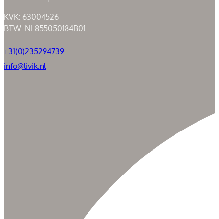
KVK: 63004526
BTW: NL855050184B01
+31(0)235294739
info@livik.nl