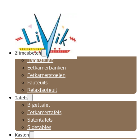
Zitmeubelen
Bankstellen
Eetkamerbanken
Eetkamerstoelen
Fauteuils
Relaxfauteuil
Tafels
Bijzettafel
Eetkamertafels
Salontafels
Sidetables
Kasten