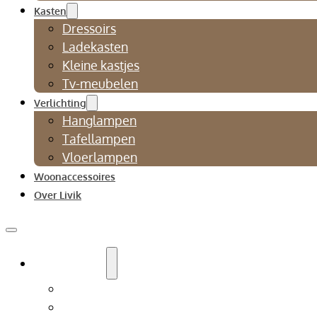
Kasten
Dressoirs
Ladekasten
Kleine kastjes
Tv-meubelen
Verlichting
Hanglampen
Tafellampen
Vloerlampen
Woonaccessoires
Over Livik
Zitmeubelen
Bankstellen
Eetkamerbanken