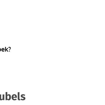
oek?
ubels