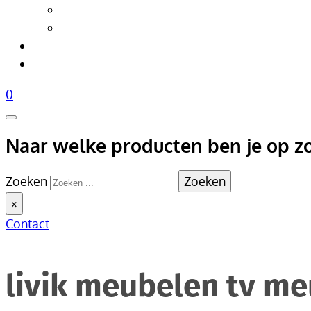
Tafellampen
Vloerlampen
Woonaccessoires
Over Livik
0
Naar welke producten ben je op z
Zoeken
Zoeken
×
Contact
livik meubelen tv me