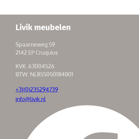
Livik meubelen
Spaarneweg 59
2142 EP Cruquius
KVK: 63004526
BTW: NL855050184B01
+31(0)235294739
info@livik.nl