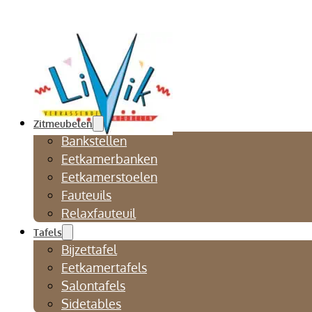
Zitmeubelen
Bankstellen
Eetkamerbanken
Eetkamerstoelen
Fauteuils
Relaxfauteuil
Tafels
Bijzettafel
Eetkamertafels
Salontafels
Sidetables