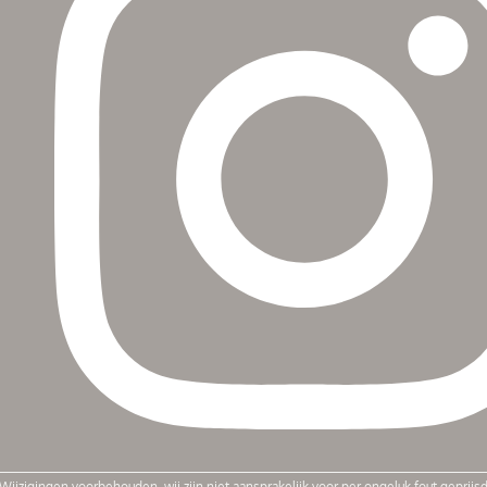
Wijzigingen voorbehouden, wij zijn niet aansprakelijk voor per ongeluk fout geprij