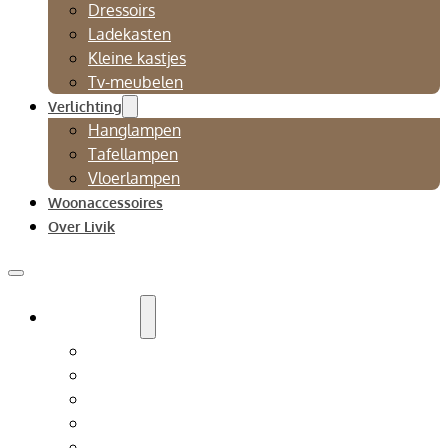
Dressoirs
Ladekasten
Kleine kastjes
Tv-meubelen
Verlichting
Hanglampen
Tafellampen
Vloerlampen
Woonaccessoires
Over Livik
Zitmeubelen
Bankstellen
Eetkamerbanken
Eetkamerstoelen
Fauteuils
Relaxfauteuil