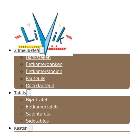
Zitmeubelen
Bankstellen
Eetkamerbanken
Eetkamerstoelen
Fauteuils
Relaxfauteuil
Tafels
Bijzettafel
Eetkamertafels
Salontafels
Sidetables
Kasten