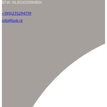
BTW: NL855050184B01
+31(0)235294739
info@livik.nl