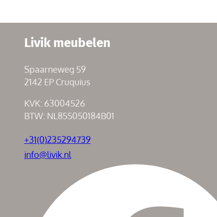
Livik meubelen
Spaarneweg 59
2142 EP Cruquius
KVK: 63004526
BTW: NL855050184B01
+31(0)235294739
info@livik.nl