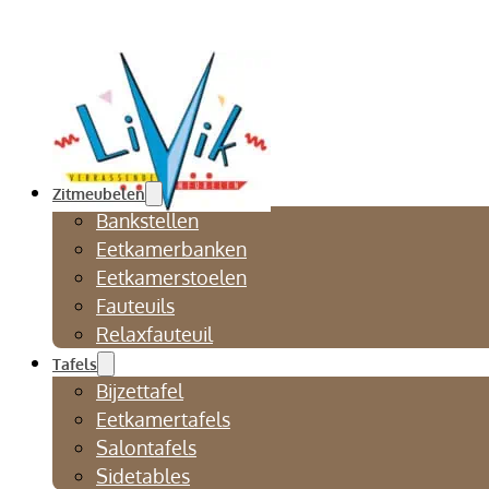
Zitmeubelen
Bankstellen
Eetkamerbanken
Eetkamerstoelen
Fauteuils
Relaxfauteuil
Tafels
Bijzettafel
Eetkamertafels
Salontafels
Sidetables