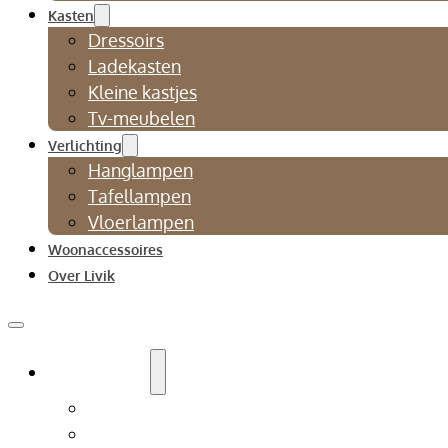
Kasten
Dressoirs
Ladekasten
Kleine kastjes
Tv-meubelen
Verlichting
Hanglampen
Tafellampen
Vloerlampen
Woonaccessoires
Over Livik
Zitmeubelen
Bankstellen
Eetkamerbanken