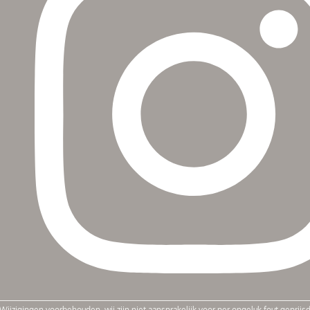
Wijzigingen voorbehouden, wij zijn niet aansprakelijk voor per ongeluk fout geprij