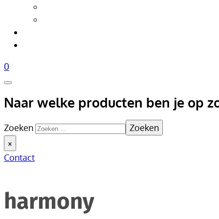
Tafellampen
Vloerlampen
Woonaccessoires
Over Livik
0
Naar welke producten ben je op z
Zoeken
Zoeken
×
Contact
harmony