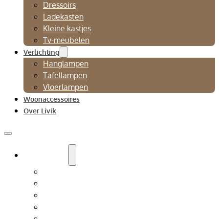
Dressoirs
Ladekasten
Kleine kastjes
Tv-meubelen
Verlichting
Hanglampen
Tafellampen
Vloerlampen
Woonaccessoires
Over Livik
Zitmeubelen
Bankstellen
Eetkamerbanken
Eetkamerstoelen
Fauteuils
Relaxfauteuil