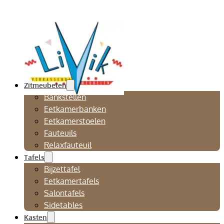
Zitmeubelen
Bankstellen
Eetkamerbanken
Eetkamerstoelen
Fauteuils
Relaxfauteuil
Tafels
Bijzettafel
Eetkamertafels
Salontafels
Sidetables
Kasten