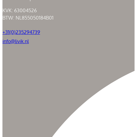
KVK: 63004526
BTW: NL855050184B01
+31(0)235294739
info@livik.nl