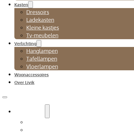
Kasten
Dressoirs
Ladekasten
Kleine kastjes
Tv-meubelen
Verlichting
Hanglampen
Tafellampen
Vloerlampen
Woonaccessoires
Over Livik
Zitmeubelen
Bankstellen
Eetkamerbanken