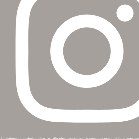
Wijzigingen voorbehouden, wij zijn niet aansprakelijk voor per ongeluk fout geprij