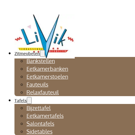
Zitmeubelen
Bankstellen
Eetkamerbanken
Eetkamerstoelen
Fauteuils
Relaxfauteuil
Tafels
Bijzettafel
Eetkamertafels
Salontafels
Sidetables