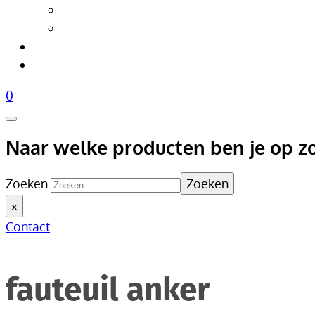
Tafellampen
Vloerlampen
Woonaccessoires
Over Livik
0
Naar welke producten ben je op z
Zoeken
Zoeken
×
Contact
fauteuil anker