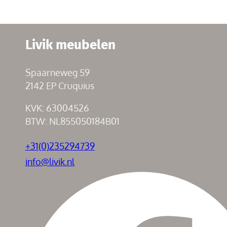
Livik meubelen
Spaarneweg 59
2142 EP Cruquius
KVK: 63004526
BTW: NL855050184B01
+31(0)235294739
info@livik.nl