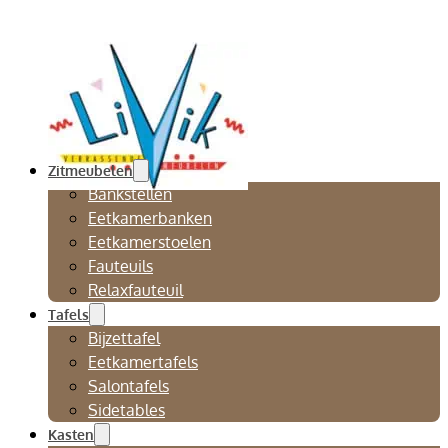
Zitmeubelen
Bankstellen
Eetkamerbanken
Eetkamerstoelen
Fauteuils
Relaxfauteuil
Tafels
Bijzettafel
Eetkamertafels
Salontafels
Sidetables
Kasten