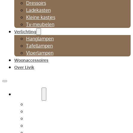
Dressoirs
Ladekasten
Kleine kastjes
Tv-meubelen
Verlichting
Hanglampen
Tafellampen
Vloerlampen
Woonaccessoires
Over Livik
Zitmeubelen
Bankstellen
Eetkamerbanken
Eetkamerstoelen
Fauteuils
Relaxfauteuil