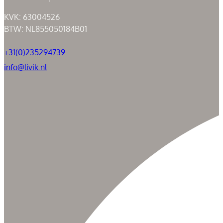
KVK: 63004526
BTW: NL855050184B01
+31(0)235294739
info@livik.nl