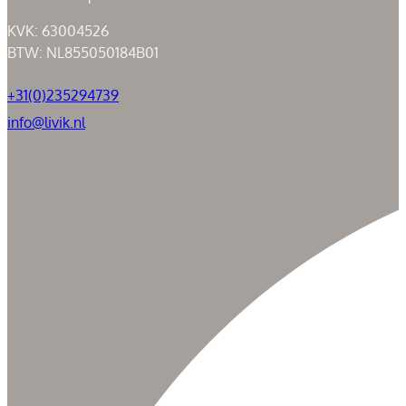
KVK: 63004526
BTW: NL855050184B01
+31(0)235294739
info@livik.nl