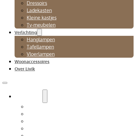
Dressoirs
Ladekasten
Kleine kastjes
Tv-meubelen
Verlichting
Hanglampen
Tafellampen
Vloerlampen
Woonaccessoires
Over Livik
Zitmeubelen
Bankstellen
Eetkamerbanken
Eetkamerstoelen
Fauteuils
Relaxfauteuil