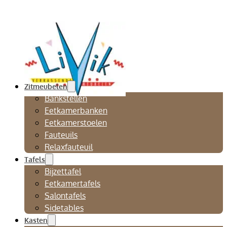
Zitmeubelen
Bankstellen
Eetkamerbanken
Eetkamerstoelen
Fauteuils
Relaxfauteuil
Tafels
Bijzettafel
Eetkamertafels
Salontafels
Sidetables
Kasten