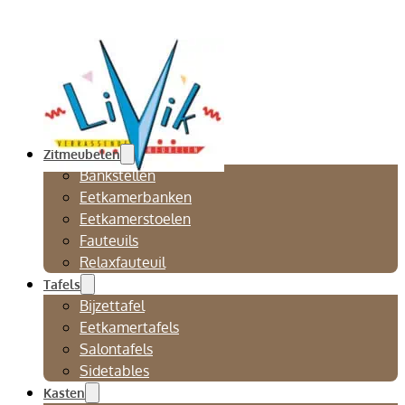
Zitmeubelen
Bankstellen
Eetkamerbanken
Eetkamerstoelen
Fauteuils
Relaxfauteuil
Tafels
Bijzettafel
Eetkamertafels
Salontafels
Sidetables
Kasten