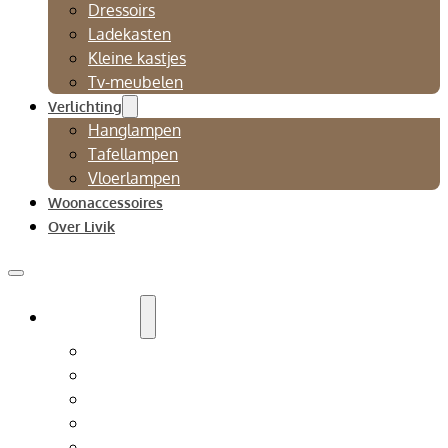
Dressoirs
Ladekasten
Kleine kastjes
Tv-meubelen
Verlichting
Hanglampen
Tafellampen
Vloerlampen
Woonaccessoires
Over Livik
Zitmeubelen
Bankstellen
Eetkamerbanken
Eetkamerstoelen
Fauteuils
Relaxfauteuil