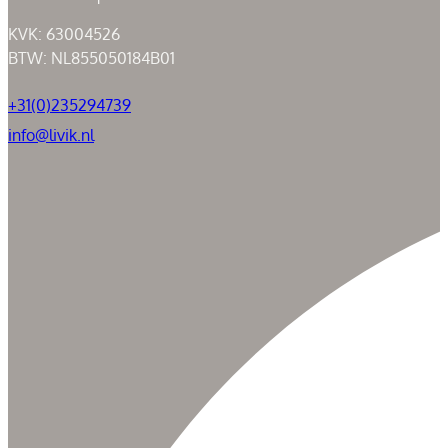
KVK: 63004526
BTW: NL855050184B01
+31(0)235294739
info@livik.nl