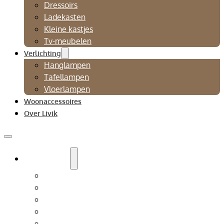
Dressoirs
Ladekasten
Kleine kastjes
Tv-meubelen
Verlichting
Hanglampen
Tafellampen
Vloerlampen
Woonaccessoires
Over Livik
Zitmeubelen
Bankstellen
Eetkamerbanken
Eetkamerstoelen
Fauteuils
Relaxfauteuil