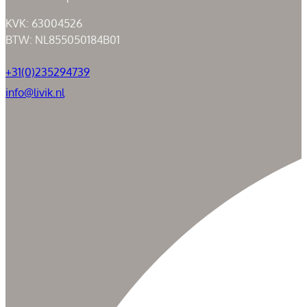
KVK: 63004526
BTW: NL855050184B01
+31(0)235294739
info@livik.nl