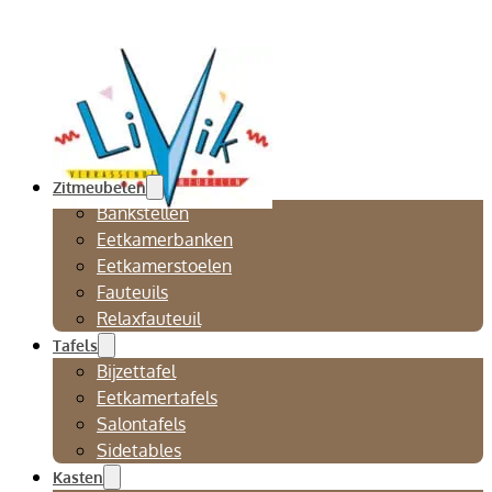
Zitmeubelen
Bankstellen
Eetkamerbanken
Eetkamerstoelen
Fauteuils
Relaxfauteuil
Tafels
Bijzettafel
Eetkamertafels
Salontafels
Sidetables
Kasten