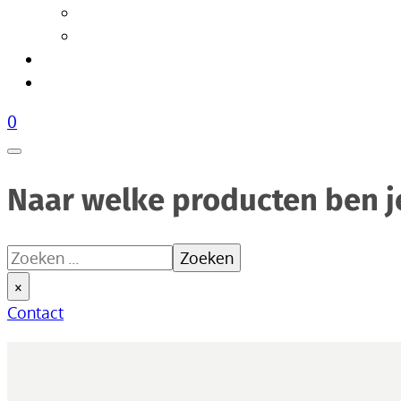
Tafellampen
Vloerlampen
Woonaccessoires
Over Livik
0
Naar welke producten ben j
Zoeken
Zoeken
×
Contact