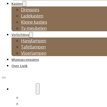
Kasten
Dressoirs
Ladekasten
Kleine kastjes
Tv-meubelen
Verlichting
Hanglampen
Tafellampen
Vloerlampen
Woonaccessoires
Over Livik
Zitmeubelen
Bankstellen
Eetkamerbanken