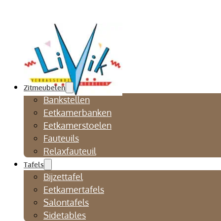
Zitmeubelen
Bankstellen
Eetkamerbanken
Eetkamerstoelen
Fauteuils
Relaxfauteuil
Tafels
Bijzettafel
Eetkamertafels
Salontafels
Sidetables