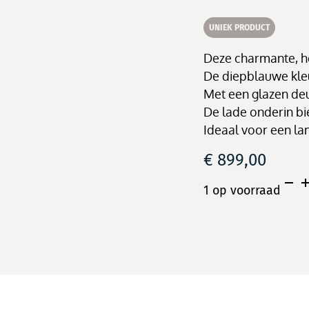
UNIEK PRODUCT
Deze charmante, ho
De diepblauwe kle
Met een glazen deu
De lade onderin bi
Ideaal voor een land
€
899,00
Kast
1 op voorraad
Dark
blue
aant