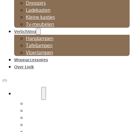
Dressoirs
Ladekasten
Kleine kastjes
Tv-meubelen
Verlichting
Hanglampen
Tafellampen
Vloerlampen
Woonaccessoires
Over Livik
Zitmeubelen
Bankstellen
Eetkamerbanken
Eetkamerstoelen
Fauteuils
Relaxfauteuil