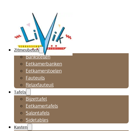
Zitmeubelen
Bankstellen
Eetkamerbanken
Eetkamerstoelen
Fauteuils
Relaxfauteuil
Tafels
Bijzettafel
Eetkamertafels
Salontafels
Sidetables
Kasten