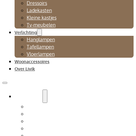
Dressoirs
Ladekasten
Kleine kastjes
Tv-meubelen
Verlichting
Hanglampen
Tafellampen
Vloerlampen
Woonaccessoires
Over Livik
Zitmeubelen
Bankstellen
Eetkamerbanken
Eetkamerstoelen
Fauteuils
Relaxfauteuil