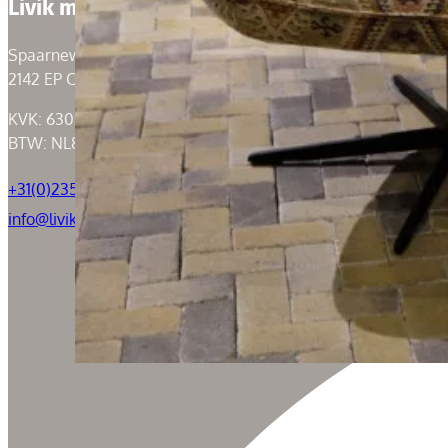
Livik meubelen
Spaarneweg 59
2142 EP Cruquius
KVK: 63004526
BTW: NL855050184B01
+31(0)235294739
info@livik.nl