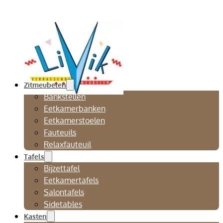
Zitmeubelen
Bankstellen
Eetkamerbanken
Eetkamerstoelen
Fauteuils
Relaxfauteuil
Tafels
Bijzettafel
Eetkamertafels
Salontafels
Sidetables
Kasten