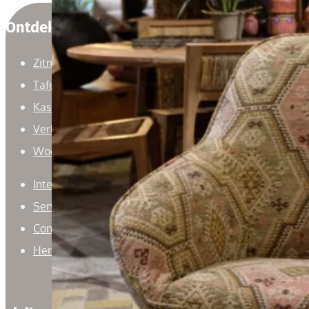
Ontdek
Zitmeubelen
Tafels
Kasten
Verlichting
Woonaccessoires
Interieuradvies
Service
Contact
Herroepingsrecht