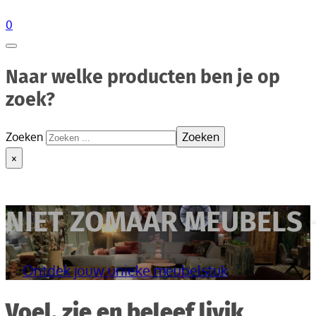
0
Naar welke producten ben je op
zoek?
Zoeken
Zoeken
×
NIET ZOMAAR MEUBELS 
Ontdek jouw unieke meubelstuk
Voel, zie en beleef livik